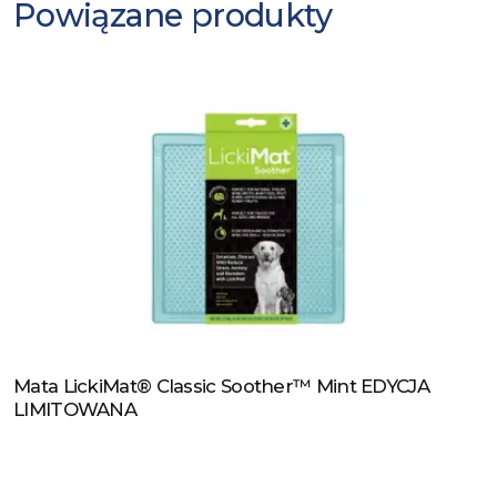
Powiązane produkty
Mata LickiMat® Classic Soother™ Mint EDYCJA
Zobacz produkt
LIMITOWANA