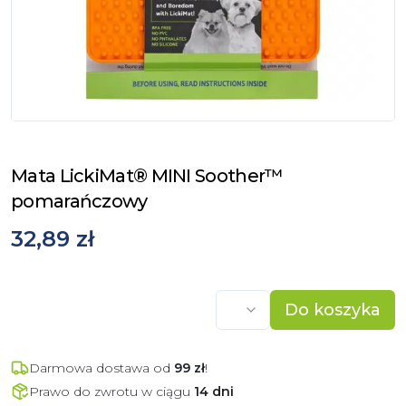
Mata LickiMat® MINI Soother™
pomarańczowy
32,89 zł
Do koszyka
Darmowa dostawa od
99
zł
!
Prawo do zwrotu w ciągu
14 dni