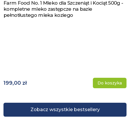
Farm Food No. 1 Mleko dla Szczeniąt i Kociąt 500g -
Zobacz produkt
kompletne mleko zastępcze na bazie
pełnotłustego mleka koziego
199,00 zł
Do koszyka
Zobacz wszystkie bestsellery