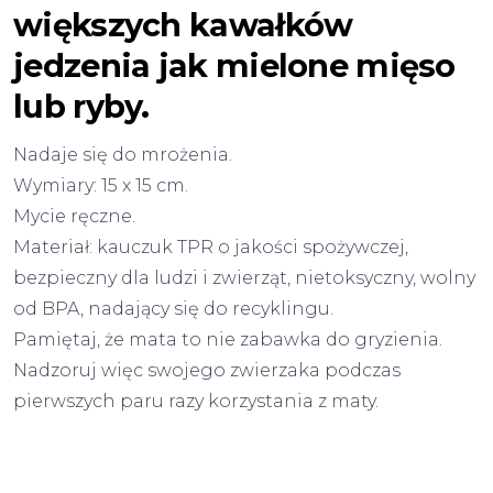
większych kawałków
jedzenia jak mielone mięso
lub ryby.
Nadaje się do mrożenia.
Wymiary: 15 x 15 cm.
Mycie ręczne.
Materiał: kauczuk TPR o jakości spożywczej,
bezpieczny dla ludzi i zwierząt, nietoksyczny, wolny
od BPA, nadający się do recyklingu.
Pamiętaj, że mata to nie zabawka do gryzienia.
Nadzoruj więc swojego zwierzaka podczas
pierwszych paru razy korzystania z maty.