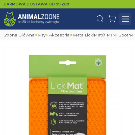
DARMOWA DOSTAWA OD
99
ZŁ!!!
Wyszukaj
Koszyk
Otw
Strona Główna
Psy
Akcesoria
Mata LickiMat® MINI Sooth