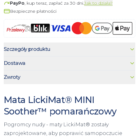
PayPo
, kup teraz, zapłać za 30 dni.
Jak to działa?
Bezpieczne płatności
Szczegóły produktu
Dostawa
Zwroty
Mata LickiMat® MINI
Soother™ pomarańczowy
Pogromcy nudy - maty LickiMat® zostały
zaprojektowane, aby poprawić samopoczucie