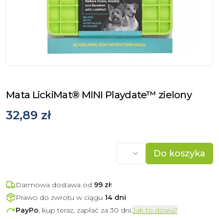
Mata LickiMat® MINI Playdate™ zielony
32,89 zł
Do koszyka
Darmowa dostawa od
99
zł
!
Prawo do zwrotu w ciągu
14 dni
PayPo
, kup teraz, zapłać za 30 dni.
Jak to działa?