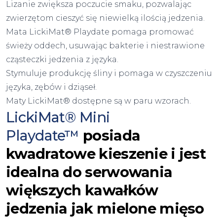
Lizanie zwiększa poczucie smaku, pozwalając
zwierzętom cieszyć się niewielką ilością jedzenia.
Mata LickiMat® Playdate pomaga promować
świeży oddech, usuwając bakterie i niestrawione
cząsteczki jedzenia z języka.
Stymuluje produkcję śliny i pomaga w czyszczeniu
języka, zębów i dziąseł.
Maty LickiMat® dostępne są w paru wzorach.
LickiMat® Mini
Playdate™
posiada
kwadratowe kieszenie i jest
idealna do serwowania
większych kawałków
jedzenia jak mielone mięso