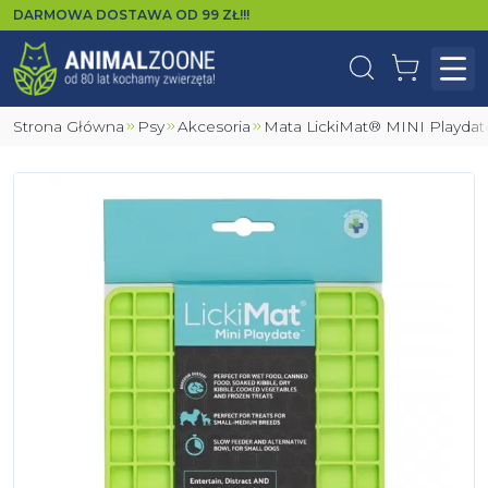
DARMOWA DOSTAWA OD
99
ZŁ!!!
Wyszukaj
Koszyk
Otw
Strona Główna
Psy
Akcesoria
Mata LickiMat® MINI Playdat