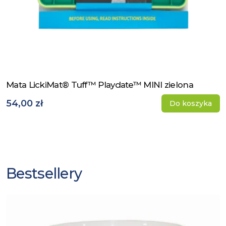
Mata LickiMat® Tuff™ Playdate™ MINI zielona
Zobacz produkt
54,00 zł
Do koszyka
Bestsellery