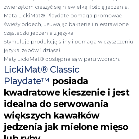
zwierzętom cieszyć się niewielką ilością jedzenia.
Mata LickiMat® Playdate pomaga promować
świeży oddech, usuwając bakterie i niestrawione
cząsteczki jedzenia z języka.
Stymuluje produkcję śliny i pomaga w czyszczeniu
języka, zębów i dziąseł.
Maty LickiMat® dostępne są w paru wzorach.
LickiMat® Classic
Playdate™
posiada
kwadratowe kieszenie i jest
idealna do serwowania
większych kawałków
jedzenia jak mielone mięso
lub ryby.