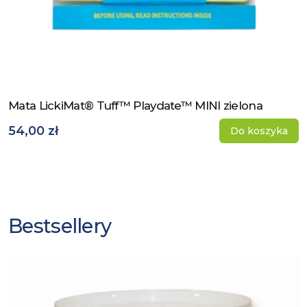
Mata LickiMat® Tuff™ Playdate™ MINI zielona
Zobacz produkt
54,00 zł
Do koszyka
Bestsellery