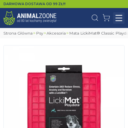
DARMOWA DOSTAWA OD
99
ZŁ!!!
Wyszukaj
Koszyk
Otw
Strona Główna
Psy
Akcesoria
Mata LickiMat® Classic Play