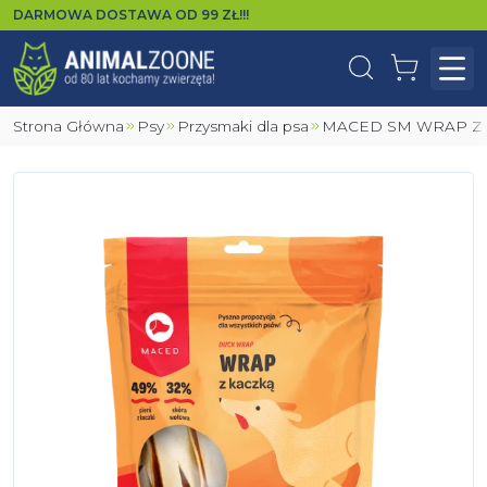
DARMOWA DOSTAWA OD
99
ZŁ!!!
Wyszukaj
Koszyk
Otw
Strona Główna
Psy
Przysmaki dla psa
MACED SM WRAP Z