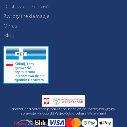
Dostawa i płatność
Zwroty i reklamacje
O nas
Blog
Nadzór nad obrotem produktami leczniczymi weterynaryjnymi
sprawuje
Małopolski Wojewódzki Lekarz Weterynarii