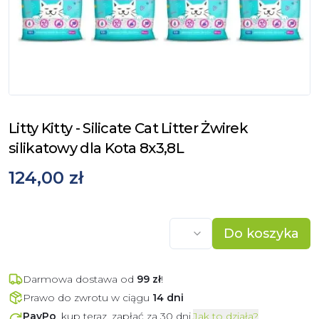
Litty Kitty - Silicate Cat Litter Żwirek
silikatowy dla Kota 8x3,8L
124,00 zł
Do koszyka
Darmowa dostawa od
99
zł
!
Prawo do zwrotu w ciągu
14 dni
PayPo
, kup teraz, zapłać za 30 dni.
Jak to działa?