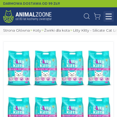
DARMOWA DOSTAWA OD
99
ZŁ!!!
Wyszukaj
Koszyk
Otw
Strona Główna
Koty
Żwirki dla kota
Litty Kitty - Silicate Cat