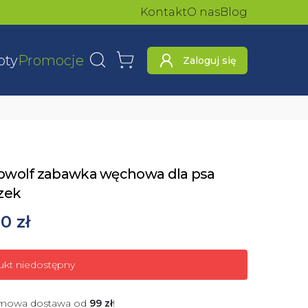
Kontakt
O nas
Blog
oty
Promocje
Zaloguj się
Wyszukaj
Koszyk
wolf zabawka węchowa dla psa
zek
0 zł
ukt niedostępny
mowa dostawa od
99
zł
!