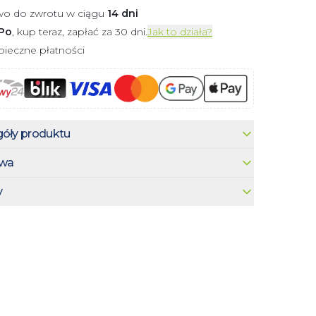
wo do zwrotu w ciągu
14 dni
Po
, kup teraz, zapłać za 30 dni.
Jak to działa?
ieczne płatności
óły produktu
wa
y