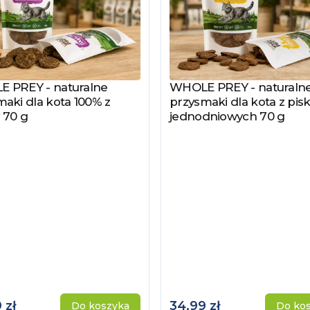
 PREY - naturalne
WHOLE PREY - naturaln
z produkt
Zobacz produkt
aki dla kota 100% z
przysmaki dla kota z pisk
 70 g
jednodniowych 70 g
 zł
34,99 zł
Do koszyka
Do ko