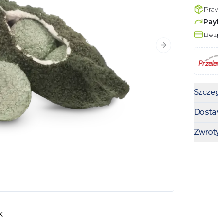
Pra
Pay
Bezp
Następny slajd
Szczeg
Dosta
Zwrot
k