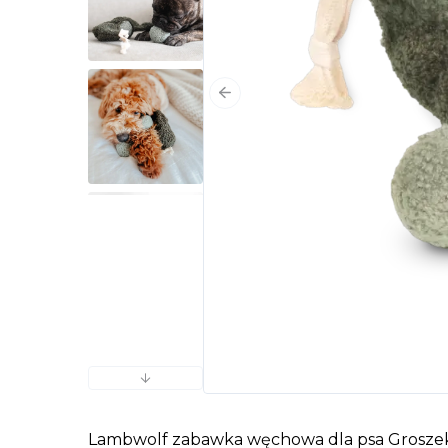
Poprzedni slajd
Następny slajd
Lambwolf zabawka węchowa dla psa Grosze