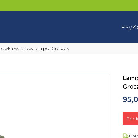
Psy
K
abawka węchowa dla psa Groszek
Lamb
Gros
95,0
Prod
Dar