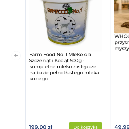
WHOLE
Zobac
przysm
myszy
Farm Food No. 1 Mleko dla
Zobacz produkt
Poprzedni slajd
Szczeniąt i Kociąt 500g -
kompletne mleko zastępcze
na bazie pełnotłustego mleka
koziego
199,00 zł
49,99
Do koszyka