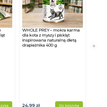
e
WHOLE PREY – mokra karma
Zobacz produkt
ląt
dla kota z myszy i piskląt
inspirowana naturalną dietą
drapieżnika 400 g
PYSZKA
Zobacz
Następn
Hydrol
Specjal
Kotów 
Kastro
24,99 zł
115,00 
szyka
Do koszyka