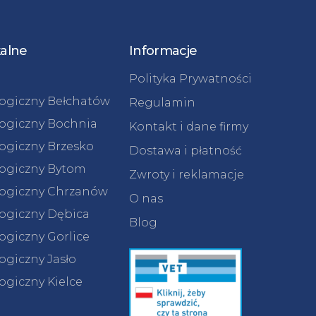
kalne
Informacje
Polityka Prywatności
logiczny Bełchatów
Regulamin
logiczny Bochnia
Kontakt i dane firmy
logiczny Brzesko
Dostawa i płatność
logiczny Bytom
Zwroty i reklamacje
logiczny Chrzanów
O nas
logiczny Dębica
Blog
ogiczny Gorlice
ogiczny Jasło
ogiczny Kielce