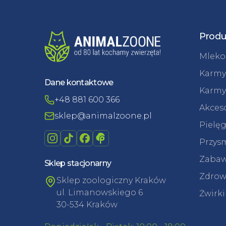
Produ
Mleko 
Karmy
Dane kontaktowe
Karmy
+48 881 600 366
Akceso
sklep@animalzoone.pl
Pielęg
Przysm
Zabaw
Sklep stacjonarny
Zdrowi
Sklep zoologiczny Kraków
ul. Limanowskiego 6
Żwirki
30-534 Kraków