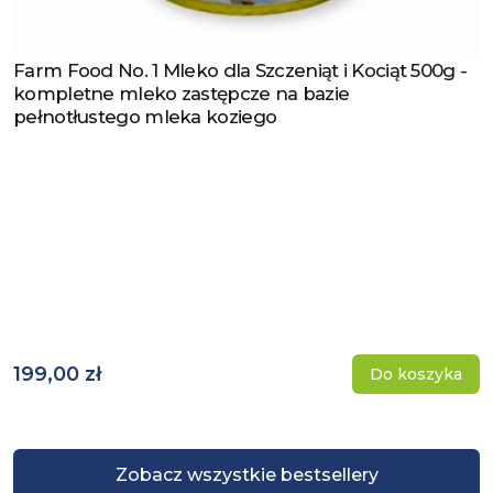
Farm Food No. 1 Mleko dla Szczeniąt i Kociąt 500g -
Zobacz produkt
kompletne mleko zastępcze na bazie
pełnotłustego mleka koziego
199,00 zł
Do koszyka
Zobacz wszystkie bestsellery