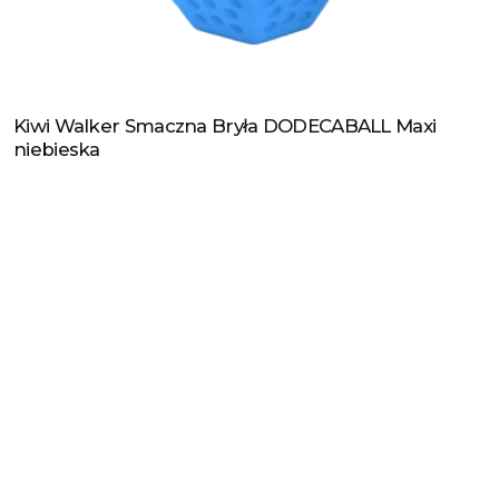
Kiwi Walker Smaczna Bryła DODECABALL Maxi
Zobacz produkt
niebieska