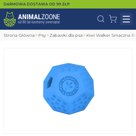
DARMOWA DOSTAWA OD
99
ZŁ!!!
Wyszukaj
Koszyk
Otw
Strona Główna
Psy
Zabawki dla psa
Kiwi Walker Smaczna 