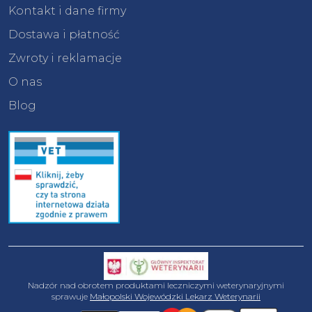
Kontakt i dane firmy
Dostawa i płatność
Zwroty i reklamacje
O nas
Blog
Nadzór nad obrotem produktami leczniczymi weterynaryjnymi
sprawuje
Małopolski Wojewódzki Lekarz Weterynarii