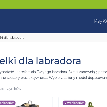
Psy
K
lki dla labradora
elki dla labradora
małość i komfort dla Twojego labradora! Szelki zapewniają pełną 
nne spacery oraz aktywności. Wybierz solidny model dopasowany
z 281 wyników
ariantów
7
wariantów