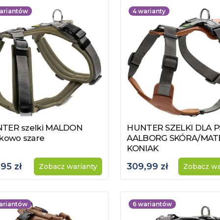
ariantów
4
warianty
TER szelki MALDON
HUNTER SZELKI DLA P
acz produkt
Zobacz produkt
wkowo szare
AALBORG SKÓRA/MAT
KONIAK
,95 zł
309,99 zł
Zobacz warianty
Zobacz wa
ariantów
6
wariantów