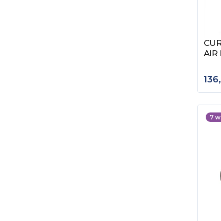
CUR
Zob
AIR
136
7
w