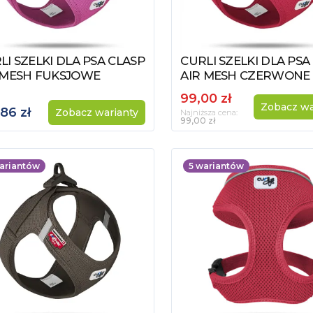
LI SZELKI DLA PSA CLASP
CURLI SZELKI DLA PSA
acz produkt
Zobacz produkt
 MESH FUKSJOWE
AIR MESH CZERWONE
99,00 zł
Zobacz wa
,86 zł
Zobacz warianty
Najniższa cena:
99,00 zł
ariantów
5
wariantów