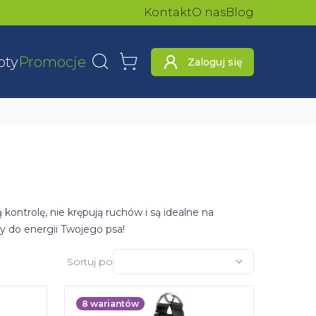
Kontakt
O nas
Blog
oty
Promocje
Zaloguj się
Wyszukaj
Koszyk
kontrolę, nie krępują ruchów i są idealne na
 do energii Twojego psa!
Sortuj po
8
wariantów