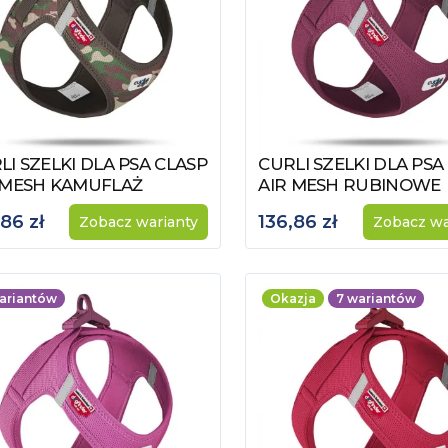
LI SZELKI DLA PSA CLASP
CURLI SZELKI DLA PSA
acz produkt
Zobacz produkt
 MESH KAMUFLAŻ
AIR MESH RUBINOWE
,86 zł
136,86 zł
Zobacz warianty
Zobacz wa
ariantów
Okazja
7
wariantów