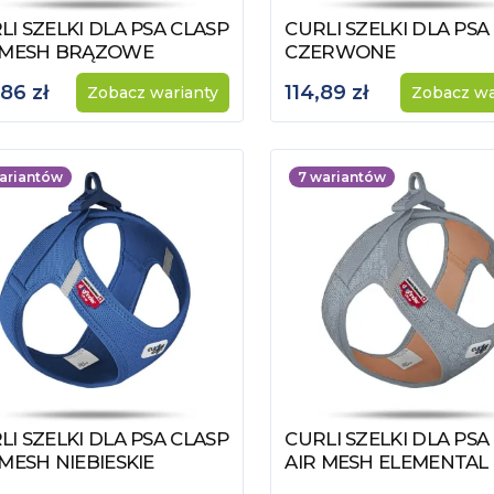
LI SZELKI DLA PSA CLASP
CURLI SZELKI DLA PSA
acz produkt
Zobacz produkt
 MESH BRĄZOWE
CZERWONE
,86 zł
114,89 zł
Zobacz warianty
Zobacz wa
ariantów
7
wariantów
LI SZELKI DLA PSA CLASP
CURLI SZELKI DLA PSA
acz produkt
Zobacz produkt
 MESH NIEBIESKIE
AIR MESH ELEMENTAL