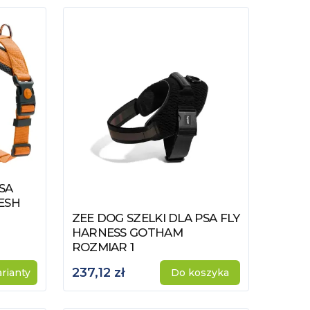
SA
ESH
ZEE DOG SZELKI DLA PSA FLY
Zobacz produkt
HARNESS GOTHAM
ROZMIAR 1
237,12 zł
rianty
Do koszyka