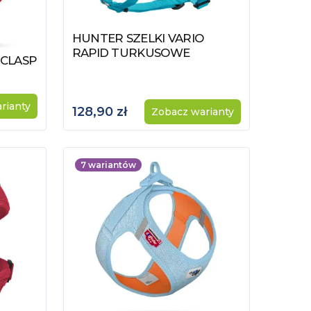
HUNTER SZELKI VARIO
Zobacz produkt
RAPID TURKUSOWE
 CLASP
rianty
128,90 zł
Zobacz warianty
7
wariantów