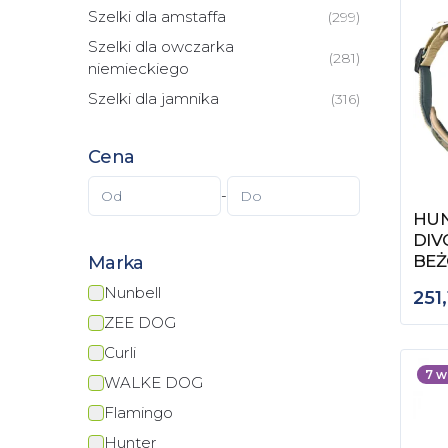
Szelki dla amstaffa
(
299
)
Szelki dla owczarka
(
281
)
niemieckiego
Szelki dla jamnika
(
316
)
Cena
-
HUN
Zob
DIV
BE
Marka
Nunbell
251,
ZEE DOG
Curli
7
w
WALKE DOG
Flamingo
Hunter