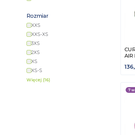
Rozmiar
XXS
XXS-XS
3XS
CUR
Zob
2XS
AIR
XS
136
XS-S
Więcej (16)
7
w