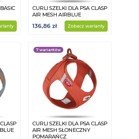
 BASIC
CURLI SZELKI DLA PSA CLASP
Zobacz produkt
AIR MESH AIRBLUE
136,86 zł
rianty
Zobacz warianty
7
wariantów
 CLASP
CURLI SZELKI DLA PSA CLASP
Zobacz produkt
 BLUE
AIR MESH SŁONECZNY
POMARAŃCZ