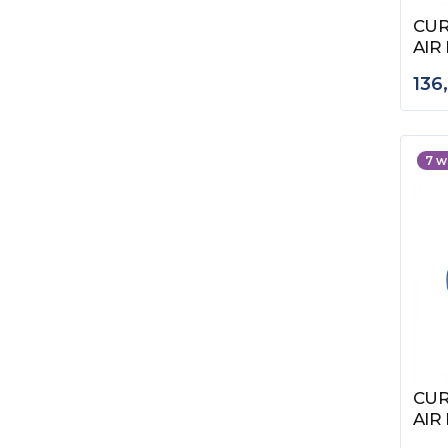
CUR
Zob
AIR
136
7
w
CUR
Zob
AIR