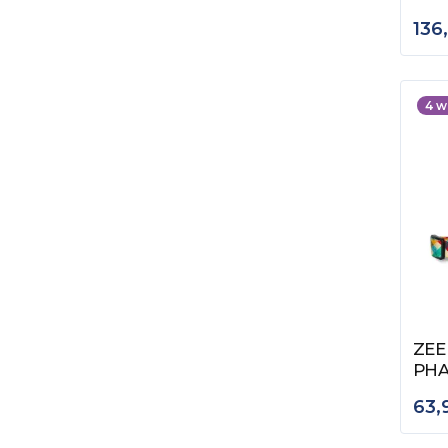
136
4
w
ZEE
Zob
PH
63,