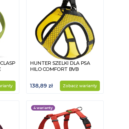
 CLASP
HUNTER SZELKI DLA PSA
Zobacz produkt
E
HILO COMFORT BVB
138,89 zł
rianty
Zobacz warianty
4
warianty