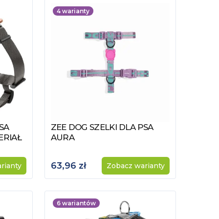
4
warianty
SA
ZEE DOG SZELKI DLA PSA
Zobacz produkt
ERIAŁ
AURA
63,96 zł
rianty
Zobacz warianty
6
wariantów