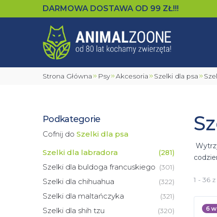
DARMOWA DOSTAWA OD
99
ZŁ!!!
Strona Główna
Psy
Akcesoria
Szelki dla psa
Sze
Sz
Podkategorie
Cofnij do
Szelki dla psa
Wytrzy
Szelki dla labradora
(
281
)
codzie
Szelki dla buldoga francuskiego
(
301
)
1 - 36 
Szelki dla chihuahua
(
322
)
Szelki dla maltańczyka
(
321
)
6
w
Szelki dla shih tzu
(
320
)