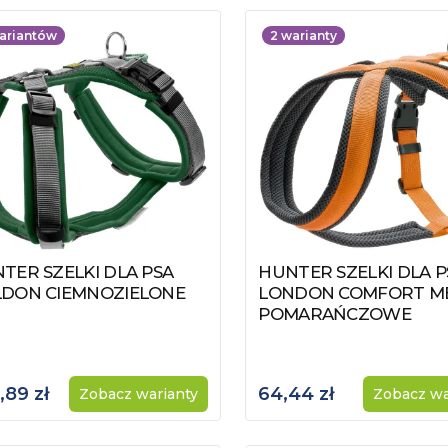
ariantów
2
warianty
TER SZELKI DLA PSA
HUNTER SZELKI DLA P
acz produkt
Zobacz produkt
DON CIEMNOZIELONE
LONDON COMFORT M
POMARAŃCZOWE
,89 zł
64,44 zł
Zobacz warianty
Zobacz wa