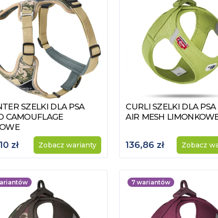
TER SZELKI DLA PSA
CURLI SZELKI DLA PSA
acz produkt
Zobacz produkt
O CAMOUFLAGE
AIR MESH LIMONKOW
ŻOWE
10 zł
136,86 zł
Zobacz warianty
Zobacz wa
ariantów
7
wariantów