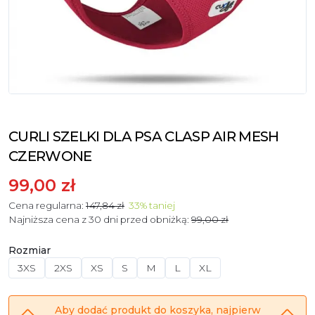
CURLI SZELKI DLA PSA CLASP AIR MESH
CZERWONE
99,00 zł
Cena regularna:
147,84 zł
33
%
taniej
Najniższa cena z 30 dni przed obniżką:
99,00 zł
Rozmiar
3XS
2XS
XS
S
M
L
XL
Aby dodać produkt do koszyka, najpierw