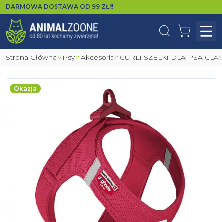
DARMOWA DOSTAWA OD
99
ZŁ!!!
Wyszukaj
Koszyk
Otw
Strona Główna
Psy
Akcesoria
CURLI SZELKI DLA PSA C
Okazja