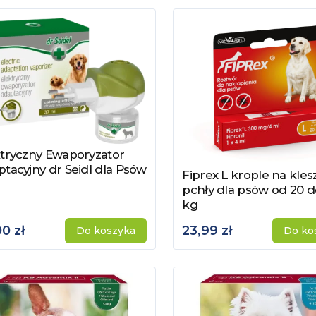
ktryczny Ewaporyzator
acz produkt
tacyjny dr Seidl dla Psów
Fiprex L krople na klesz
Zobacz produkt
pchły dla psów od 20 d
kg
00 zł
23,99 zł
Do koszyka
Do ko