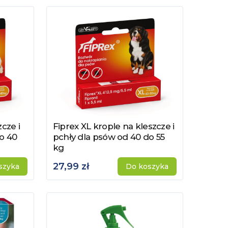
cze i
Fiprex XL krople na kleszcze i
Zobacz produkt
o 40
pchły dla psów od 40 do 55
kg
27,99 zł
szyka
Do koszyka