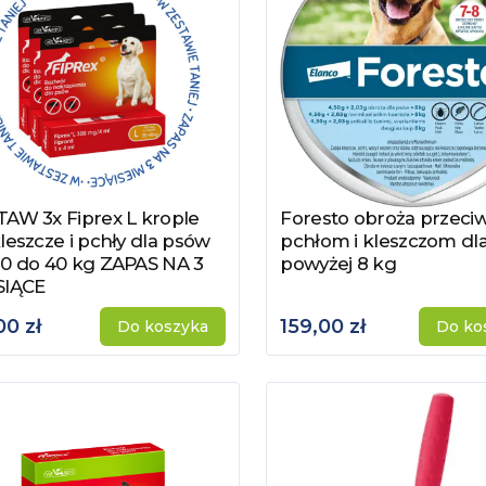
AW 3x Fiprex L krople
Foresto obroża przeci
acz produkt
Zobacz produkt
leszcze i pchły dla psów
pchłom i kleszczom dl
20 do 40 kg ZAPAS NA 3
powyżej 8 kg
SIĄCE
00 zł
159,00 zł
Do koszyka
Do ko