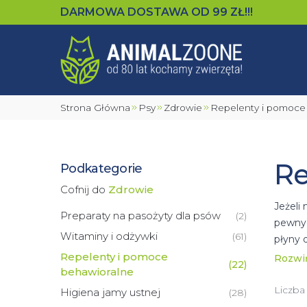
DARMOWA DOSTAWA OD
99
ZŁ!!!
Strona Główna
Psy
Zdrowie
Repelenty i pomoc
Re
Podkategorie
Cofnij do
Zdrowie
Jeżeli
Preparaty na pasożyty dla psów
(
2
)
pewnyc
Witaminy i odżywki
(
61
)
płyny 
skutec
Repelenty i pomoce
Rozwi
(
22
)
behawioralne
Ponadt
jest p
Liczba
Higiena jamy ustnej
(
28
)
może o