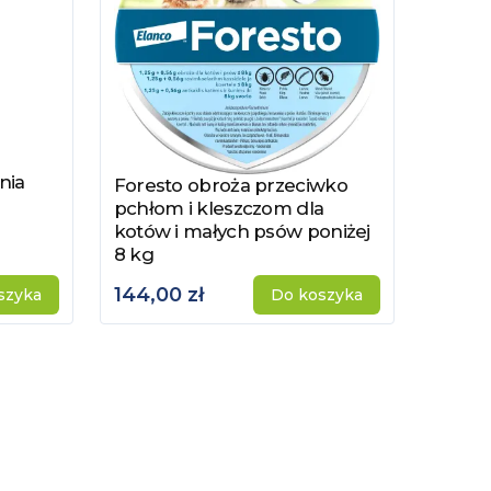
nia
Foresto obroża przeciwko
Zobacz produkt
pchłom i kleszczom dla
kotów i małych psów poniżej
8 kg
144,00 zł
szyka
Do koszyka