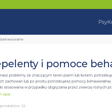
Psy
K
e behawioralne
pelenty i pomoce beh
 masz problemy ze znaczącym teren psem lub kotem, potrzebu
h zachowań lub po prostu potrzebujesz pomocy behawioralnej to
do stosowania w przypadku obgryzania przez zwierzę różnych 
znie zniechęca czworonoga do dalszej zabawy.
ń opis
o płyn zwabiający szczeniaki świetnie sprawdzi się do nauki czy
rzyciągnięcie psa w konkretne miejsce, gdzie chcemy, aby załatw
 produktów:
22
kazać się również obroża adaptacyjna, której zadaniem jest us