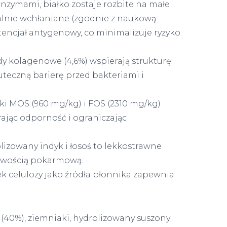
nzymami, białko zostaje rozbite na małe
alnie wchłaniane (zgodnie z naukową
otencjał antygenowy, co minimalizuje ryzyko
y kolagenowe (4,6%) wspierają strukturę
kuteczną barierę przed bakteriami i
ki MOS (960 mg/kg) i FOS (2310 mg/kg)
rając odporność i ograniczając
izowany indyk i łosoś to lekkostrawne
żliwością pokarmową.
 celulozy jako źródła błonnika zapewnia
(40%), ziemniaki, hydrolizowany suszony