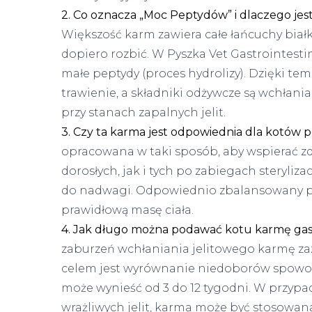
2. Co oznacza „Moc Peptydów” i dlaczego je
Większość karm zawiera całe łańcuchy bia
dopiero rozbić. W Pyszka Vet Gastrointestin
małe peptydy (proces hydrolizy). Dzięki tem
trawienie, a składniki odżywcze są wchłan
przy stanach zapalnych jelit.
3. Czy ta karma jest odpowiednia dla kotów po
opracowana w taki sposób, aby wspierać 
dorosłych, jak i tych po zabiegach steryliza
do nadwagi. Odpowiednio zbalansowany po
prawidłową masę ciała.
4. Jak długo można podawać kotu karmę gast
zaburzeń wchłaniania jelitowego karmę zazw
celem jest wyrównanie niedoborów spowo
może wynieść od 3 do 12 tygodni. W przypa
wrażliwych jelit, karma może być stosowana 