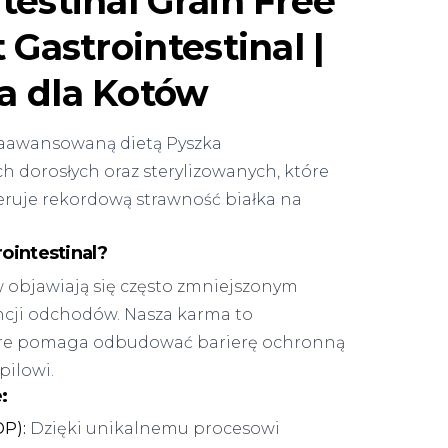
testinal Grain Free
 Gastrointestinal |
a dla Kotów
 zaawansowaną dietą Pyszka
ch dorosłych oraz sterylizowanych, które
eruje rekordową strawność białka na
ointestinal?
objawiają się często zmniejszonym
ncji odchodów. Nasza karma to
óre pomaga odbudować barierę ochronną
pilowi.
:
P):
Dzięki unikalnemu procesowi