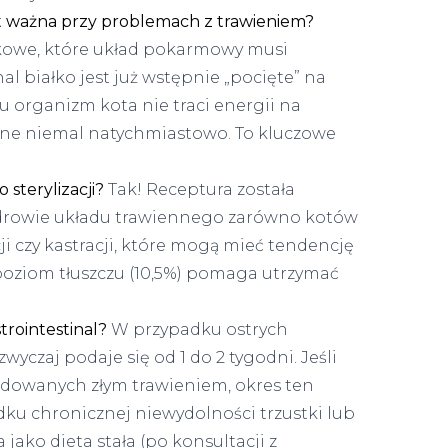
st ważna przy problemach z trawieniem?
łkowe, które układ pokarmowy musi
al białko jest już wstępnie „pocięte” na
u organizm kota nie traci energii na
iane niemal natychmiastowo. To kluczowe
 sterylizacji?
Tak! Receptura została
zdrowie układu trawiennego zarówno kotów
cji czy kastracji, które mogą mieć tendencję
ziom tłuszczu (10,5%) pomaga utrzymać
rointestinal?
W przypadku ostrych
yczaj podaje się od 1 do 2 tygodni. Jeśli
dowanych złym trawieniem, okres ten
dku chronicznej niewydolności trzustki lub
jako dieta stała (po konsultacji z