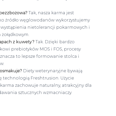
t bezzbożowa?
Tak, nasza karma jest
ako źródło węglowodanów wykorzystujemy
o wystąpienia nietolerancji pokarmowych i
m żołądkowym.
zapach z kuwety?
Tak. Dzięki bardzo
atkowi prebiotyków MOS i FOS, procesy
znacza to lepsze formowanie stolca i
w.
 posmakuje?
Diety weterynaryjne bywają
ę technologią Freshtrusion. Użycie
e karma zachowuje naturalny, atrakcyjny dla
dawania sztucznych wzmacniaczy.