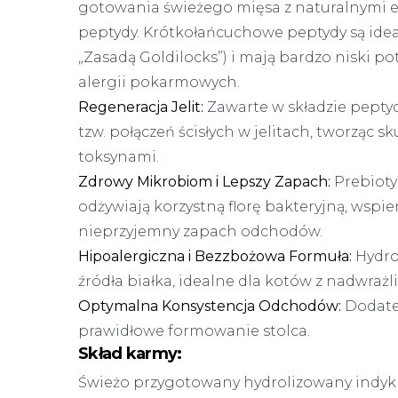
gotowania świeżego mięsa z naturalnymi e
peptydy. Krótkołańcuchowe peptydy są ide
„Zasadą Goldilocks”) i mają bardzo niski p
alergii pokarmowych.
Regeneracja Jelit:
Zawarte w składzie peptyd
tzw. połączeń ścisłych w jelitach, tworząc s
toksynami.
Zdrowy Mikrobiom i Lepszy Zapach:
Prebioty
odżywiają korzystną florę bakteryjną, wspie
nieprzyjemny zapach odchodów.
Hipoalergiczna i Bezzbożowa Formuła:
Hydrol
źródła białka, idealne dla kotów z nadwra
Optymalna Konsystencja Odchodów:
Dodatek
prawidłowe formowanie stolca.
Skład karmy:
Świeżo przygotowany hydrolizowany indyk 