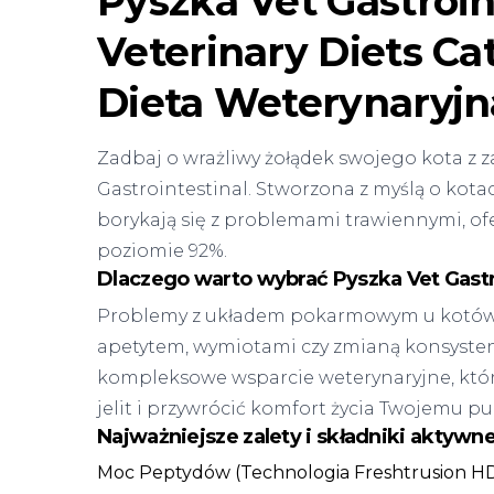
Pyszka Vet Gastroin
Veterinary Diets Cat
Dieta Weterynaryjn
Zadbaj o wrażliwy żołądek swojego kota z
Gastrointestinal. Stworzona z myślą o kota
borykają się z problemami trawiennymi, of
poziomie 92%.
Dlaczego warto wybrać Pyszka Vet Gastr
Problemy z układem pokarmowym u kotów 
apetytem, wymiotami czy zmianą konsyste
kompleksowe wsparcie weterynaryjne, kt
jelit i przywrócić komfort życia Twojemu pu
Najważniejsze zalety i składniki aktywne
Moc Peptydów (Technologia Freshtrusion HD