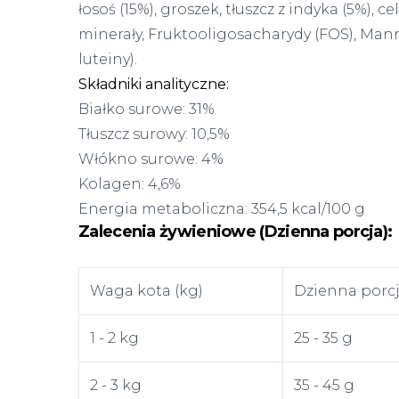
łosoś (15%), groszek, tłuszcz z indyka (5%), 
minerały, Fruktooligosacharydy (FOS), Man
luteiny).
Składniki analityczne:
Białko surowe: 31%
Tłuszcz surowy: 10,5%
Włókno surowe: 4%
Kolagen: 4,6%
Energia metaboliczna: 354,5 kcal/100 g
Zalecenia żywieniowe (Dzienna porcja):
Waga kota (kg)
Dzienna porcj
1 - 2 kg
25 - 35 g
2 - 3 kg
35 - 45 g