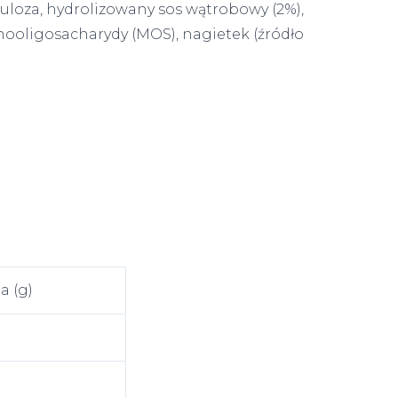
celuloza, hydrolizowany sos wątrobowy (2%),
nooligosacharydy (MOS), nagietek (źródło
a (g)