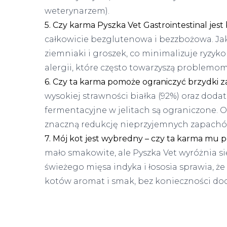
weterynarzem).
5. Czy karma Pyszka Vet Gastrointestinal jes
całkowicie bezglutenowa i bezzbożowa. J
ziemniaki i groszek, co minimalizuje ryzyk
alergii, które często towarzyszą problemo
6. Czy ta karma pomoże ograniczyć brzydki 
wysokiej strawności białka (92%) oraz dod
fermentacyjne w jelitach są ograniczone. O
znaczną redukcję nieprzyjemnych zapachó
7. Mój kot jest wybredny – czy ta karma mu
mało smakowite, ale Pyszka Vet wyróżnia si
świeżego mięsa indyka i łososia sprawia, ż
kotów aromat i smak, bez konieczności do