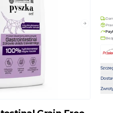
Dar
Pra
Następny slajd
Pay
Bezp
Szczeg
Dosta
Zwrot