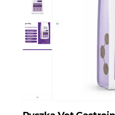
Poprzedni slajd
Następny slajd