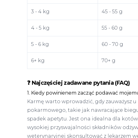
3 - 4 kg
45 - 55 g
4 - 5 kg
55 - 60 g
5 - 6 kg
60 - 70 g
6+ kg
70+ g
❓ Najczęściej zadawane pytania (FAQ)
1. Kiedy powinienem zacząć podawać mojemu
Karmę warto wprowadzić, gdy zauważysz u 
pokarmowego, takie jak nawracające biegun
spadek apetytu. Jest ona idealna dla kotó
wysokiej przyswajalności składników odżyw
weterynaryjnej skonsultować z lekarzem we