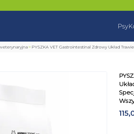
Psy
K
a weterynaryjna
PYSZKA VET Gastrointestinal Zdrowy Układ Trawi
PYSZ
Ukła
Spec
Wszy
115,