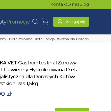
Kontakt
O nas
Blog
oty
Promocje
Zaloguj się
Wyszukaj
Koszyk
enny Hydrolizowana Dieta Specjalistyczna dla Dorosłych Kotów Ws
KA VET Gastrointestinal Zdrowy
d Trawienny Hydrolizowana Dieta
jalistyczna dla Dorosłych Kotów
stkich Ras 1,5kg
00 zł