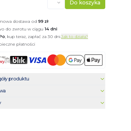
Do koszyka
mowa dostawa od
99
zł
!
wo do zwrotu w ciągu
14 dni
Po
, kup teraz, zapłać za 30 dni.
Jak to działa?
ieczne płatności
óły produktu
wa
y