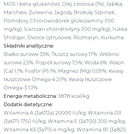
MOS i beta-glukanów), Olej z łososia (1%), Jabłka,
Marchew, Żurawina, Jagody, Brokuły, Szpinak,
Pomidory, Chlorowodorek glukozaminy (100
mg/kg), Siarczan chondroityny (100 mg/kg), Yukka
Shidiger, Owoce cytrusowe, Rozmaryn, Kurkuma
Składniki analityczne:
Białko surowe 33%; Tłuszcz surowy 17%; Włókno
surowe 2,5%; Popiół surowy 7,5%; Woda 6%; Wapń
(Ca) 1,1%; Fosfor (P) 1%; Magnez (Mg) 0,09%; Kwasy
tłuszczowe Omega-6 2,9%; Kwasy tłuszczowe
Omega-3 1,7%
Energia metaboliczna:
3878 kcal/kg
Dodatki dietetyczne:
Witamina A (3a672a) 20000 IU/kg; Witamina D3
(3a671) 1750 IU/kg; Witamina E (3a700) 200 mg/kg;
Witamina K3 (3a711) 4 mg/kg; Witamina B1 (3a821)