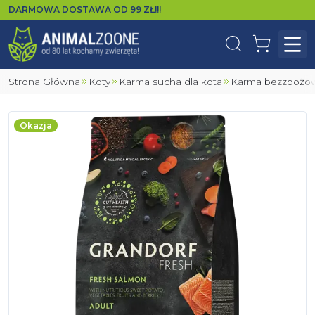
DARMOWA DOSTAWA OD
99
ZŁ!!!
Wyszukaj
Koszyk
Otw
Strona Główna
Koty
Karma sucha dla kota
Karma bezzbożow
Okazja