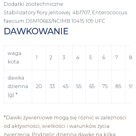
Dodatki zootechniczne:
Stabilizatory flory jelitowej: 4b1707, Enterococcus
faecium DSM10663/NCIMB 10415 109 UFC
DAWKOWANIE
waga
1
2
3
4
5
6
7
8
kota
dawka
dzienna
20
33
45
55
65
75
85
95
(g) *
*Dawki żywieniowe mogą się różnić w zależności
od aktywności, wielkości i warunków życia
zwierzęcia. Podzielić dzienną dawkę na kilka