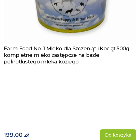
Farm Food No. 1 Mleko dla Szczeniąt i Kociąt 500g -
Zobacz produkt
kompletne mleko zastępcze na bazie
pełnotłustego mleka koziego
199,00 zł
Do koszyka