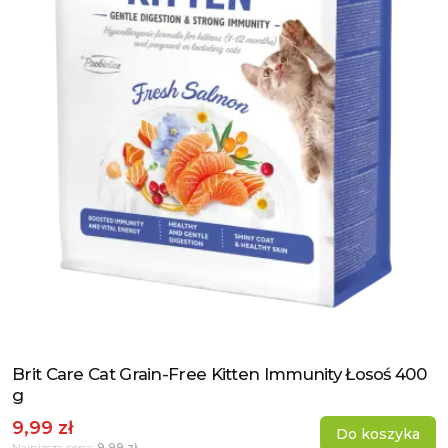
Brit Care Cat Grain-Free Kitten Immunity Łosoś 400
Zobacz produkt
g
9,99 zł
Do koszyka
9,99 zł