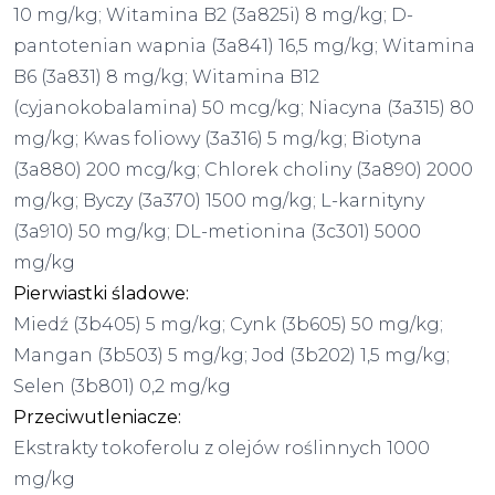
10 mg/kg; Witamina B2 (3a825i) 8 mg/kg; D-
pantotenian wapnia (3a841) 16,5 mg/kg; Witamina
B6 (3a831) 8 mg/kg; Witamina B12
(cyjanokobalamina) 50 mcg/kg; Niacyna (3a315) 80
mg/kg; Kwas foliowy (3a316) 5 mg/kg; Biotyna
(3a880) 200 mcg/kg; Chlorek choliny (3a890) 2000
mg/kg; Byczy (3a370) 1500 mg/kg; L-karnityny
(3a910) 50 mg/kg; DL-metionina (3c301) 5000
mg/kg
Pierwiastki śladowe:
Miedź (3b405) 5 mg/kg; Cynk (3b605) 50 mg/kg;
Mangan (3b503) 5 mg/kg; Jod (3b202) 1,5 mg/kg;
Selen (3b801) 0,2 mg/kg
Przeciwutleniacze:
Ekstrakty tokoferolu z olejów roślinnych 1000
mg/kg