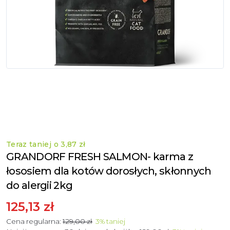
Teraz taniej o
3,87 zł
GRANDORF FRESH SALMON- karma z
łososiem dla kotów dorosłych, skłonnych
do alergii 2kg
125,13 zł
Cena regularna:
129,00 zł
3
%
taniej