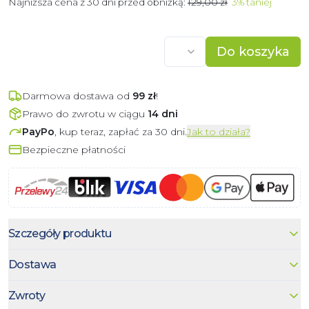
Najniższa cena z 30 dni przed obniżką:
129,00 zł
3
%
taniej
Do koszyka
Darmowa dostawa od
99
zł
!
Prawo do zwrotu w ciągu
14 dni
PayPo
, kup teraz, zapłać za 30 dni.
Jak to działa?
Bezpieczne płatności
Szczegóły produktu
Dostawa
Zwroty