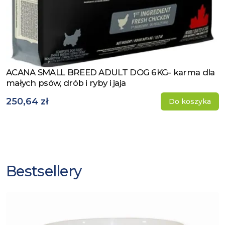
ACANA SMALL BREED ADULT DOG 6KG- karma dla
Zobacz produkt
małych psów, drób i ryby i jaja
250,64 zł
Do koszyka
Bestsellery