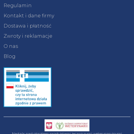
Regulamin
Kontakt i dane firmy
Dostawa i płatność
Zwroty i reklamacje
O nas
Blog
Nadzór nad obrotem produktami leczniczymi weterynaryjnymi