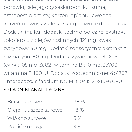
borówki, całe jagody saskatoon, kurkuma,
ostropest plamisty, korzeń łopianu, lawenda,
korzeń prawoślazu lekarskiego, owoce dzikiej róży.
Dodatki (na kg): dodatki technologiczne: ekstrakt
tokoferolu z olejów roślinnych: 121 mg, kwas
cytrynowy: 40 mg. Dodatki sensoryczne: ekstrakt z
rozmarynu: 80 mg. Dodatki żywieniowe: 3b606
(cynk): 105 mg, 3a821 witamina B1: 10 mg, 3a700
witamina E: 100 IU. Dodatki zootechniczne: 4b1707
Enterococcus faecium NCIMB 10415 2,2x10^6 CFU.
SKŁADNIKI ANALITYCZNE
Białko surowe
38 %
Oleje i tłuszcze surowe
18 %
Włókno surowe
5 %
Popiół surowy
9 %