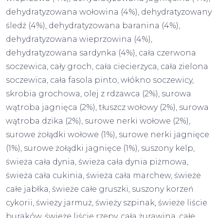
dehydratyzowana wołowina (4%), dehydratyzowany
śledź (4%), dehydratyzowana baranina (4%),
dehydratyzowana wieprzowina (4%),
dehydratyzowana sardynka (4%), cała czerwona
soczewica, cały groch, cała ciecierzyca, cała zielona
soczewica, cała fasola pinto, włókno soczewicy,
skrobia grochowa, olej z rdzawca (2%), surowa
wątroba jagnięca (2%), tłuszcz wołowy (2%), surowa
wątroba dzika (2%), surowe nerki wołowe (2%),
surowe żołądki wołowe (1%), surowe nerki jagnięce
(1%), surowe żołądki jagnięce (1%), suszony kelp,
świeża cała dynia, świeża cała dynia piżmowa,
świeża cała cukinia, świeża cała marchew, świeże
całe jabłka, świeże całe gruszki, suszony korzeń
cykorii, świeży jarmuż, świeży szpinak, świeże liście
buraków, świeże liście rzepy, cała żurawina, całe