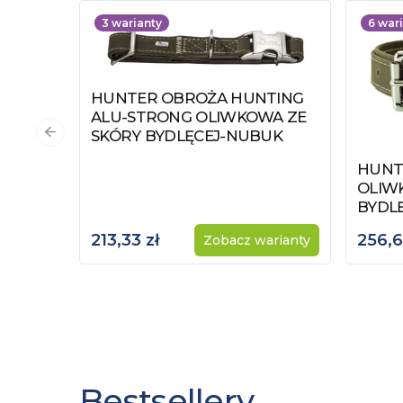
3
warianty
6
war
HUNTER OBROŻA HUNTING
Zobacz produkt
ALU-STRONG OLIWKOWA ZE
SKÓRY BYDLĘCEJ-NUBUK
Poprzedni slajd
HUNT
Zobac
OLIW
BYDL
213,33 zł
256,6
Zobacz warianty
Bestsellery