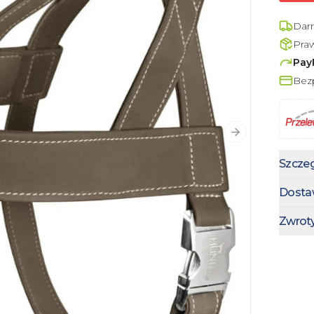
Dar
Pra
Pay
Bezp
Następny slajd
Szczeg
Dosta
Zwrot