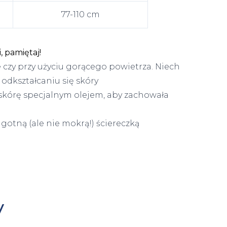
77-110 cm
 pamiętaj!
e czy przy użyciu gorącego powietrza. Niech
odkształcaniu się skóry
 skórę specjalnym olejem, aby zachowała
lgotną (ale nie mokrą!) ściereczką
y