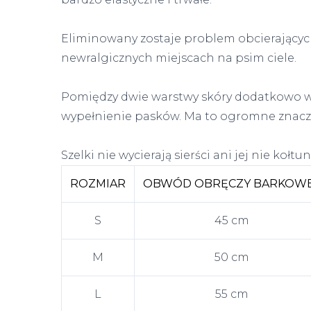
Eliminowany zostaje problem obcierającyc
newralgicznych miejscach na psim ciele.
Pomiędzy dwie warstwy skóry dodatkowo ws
wypełnienie pasków. Ma to ogromne znacze
Szelki nie wycierają sierści ani jej nie kołtun
ROZMIAR
OBWÓD OBRĘCZY BARKOW
S
45 cm
M
50 cm
L
55 cm