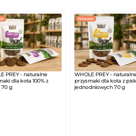
ść
Nowość
 PREY - naturalne
WHOLE PREY - naturaln
z produkt
Zobacz produkt
aki dla kota 100% z
przysmaki dla kota z pisk
 70 g
jednodniowych 70 g