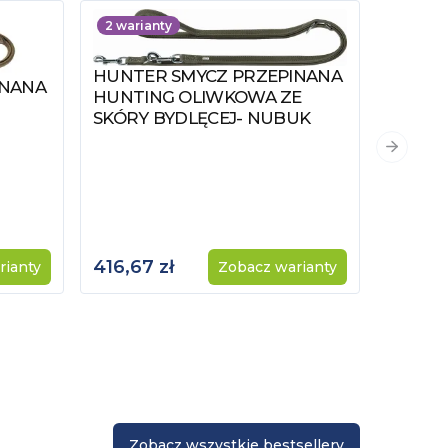
2
warianty
HUNTER SMYCZ PRZEPINANA
Zobacz produkt
INANA
HUNTING OLIWKOWA ZE
SKÓRY BYDLĘCEJ- NUBUK
Następn
416,67 zł
rianty
Zobacz warianty
Zobacz wszystkie bestsellery