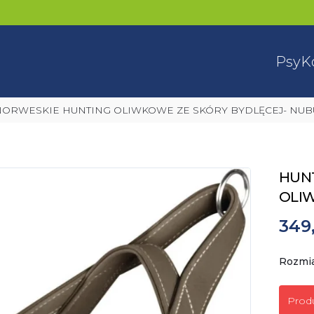
Psy
K
 NORWESKIE HUNTING OLIWKOWE ZE SKÓRY BYDLĘCEJ- NU
HUNT
OLIW
349,
Rozmi
Prod