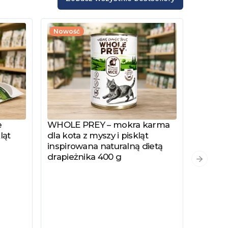
Nowość
e
WHOLE PREY – mokra karma
Zobacz produkt
ląt
dla kota z myszy i piskląt
inspirowana naturalną dietą
drapieżnika 400 g
PYSZKA
Zobacz
Następn
Hydrol
Specjal
Kotów 
Kastro