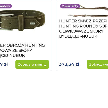
iantów
2
warianty
HUNTER SMYCZ PRZEP
Zobacz produkt
HUNTING ROUND& SOF
OLIWKOWA ZE SKÓRY
BYDLĘCEJ -NUBUK
ER OBROŻA HUNTING
z produkt
KOWA ZE SKÓRY
ĘCEJ-NUBUK
7 zł
373,34 zł
Zobacz warianty
Zobacz wa