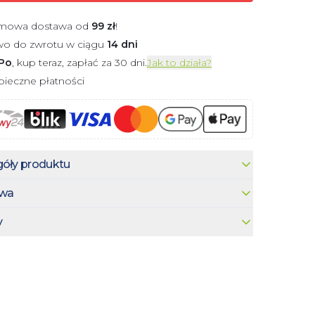
mowa dostawa od
99
zł
!
wo do zwrotu w ciągu
14 dni
Po
, kup teraz, zapłać za 30 dni.
Jak to działa?
ieczne płatności
óły produktu
wa
y