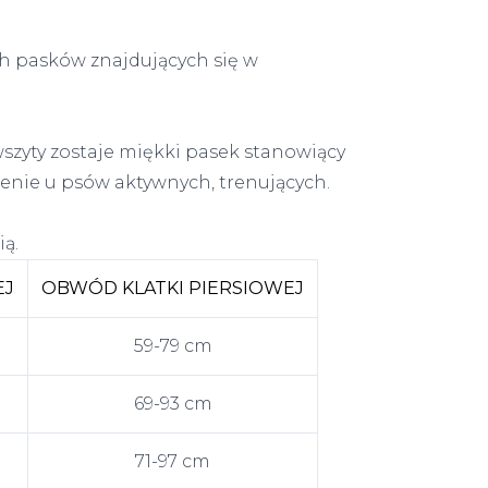
h pasków znajdujących się w
zyty zostaje miękki pasek stanowiący
nie u psów aktywnych, trenujących.
ią.
EJ
OBWÓD KLATKI PIERSIOWEJ
59-79 cm
69-93 cm
71-97 cm