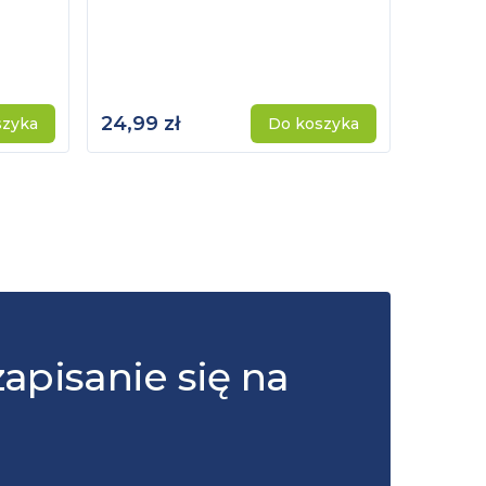
24,99 zł
115,00 
szyka
Do koszyka
zapisanie się na