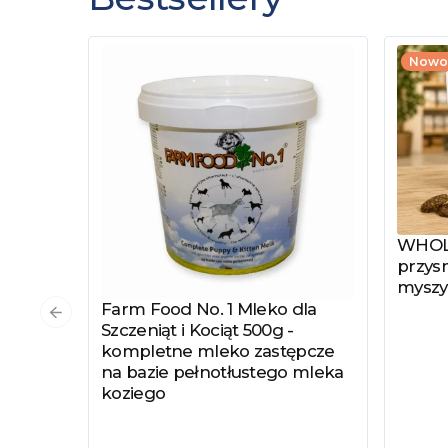
Nowo
WHOLE
Zobac
przysm
myszy
Farm Food No. 1 Mleko dla
Zobacz produkt
Poprzedni slajd
Szczeniąt i Kociąt 500g -
kompletne mleko zastępcze
na bazie pełnotłustego mleka
koziego