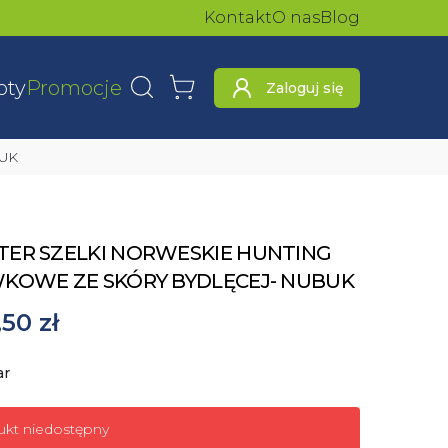
Kontakt
O nas
Blog
oty
Promocje
Zaloguj się
Wyszukaj
Koszyk
BUK
ER SZELKI NORWESKIE HUNTING
KOWE ZE SKÓRY BYDLĘCEJ- NUBUK
50 zł
ar
ukt niedostępny