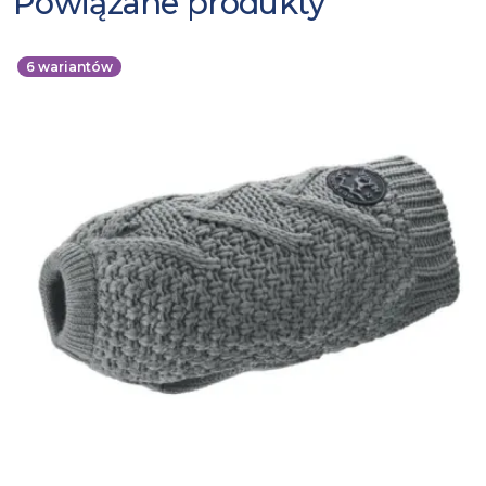
Powiązane produkty
6
wariantów