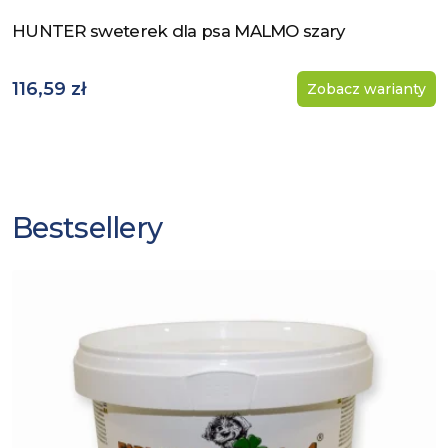
HUNTER sweterek dla psa MALMO szary
Zobacz produkt
116,59 zł
Zobacz warianty
Bestsellery