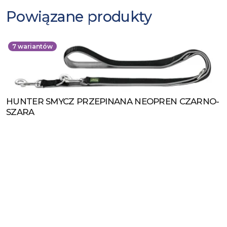
Powiązane produkty
7
wariantów
HUNTER SMYCZ PRZEPINANA NEOPREN CZARNO-
Zobacz produkt
SZARA