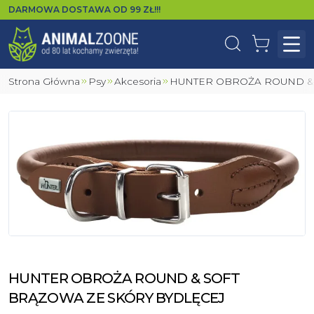
DARMOWA DOSTAWA OD
99
ZŁ!!!
Wyszukaj
Koszyk
Otw
Strona Główna
Psy
Akcesoria
HUNTER OBROŻA ROUND &
HUNTER OBROŻA ROUND & SOFT
BRĄZOWA ZE SKÓRY BYDLĘCEJ