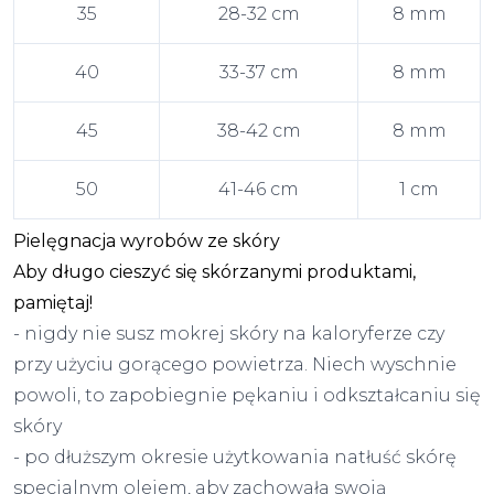
35
28-32 cm
8 mm
40
33-37 cm
8 mm
45
38-42 cm
8 mm
50
41-46 cm
1 cm
Pielęgnacja wyrobów ze skóry
Aby długo cieszyć się skórzanymi produktami,
pamiętaj!
- nigdy nie susz mokrej skóry na kaloryferze czy
przy użyciu gorącego powietrza. Niech wyschnie
powoli, to zapobiegnie pękaniu i odkształcaniu się
skóry
- po dłuższym okresie użytkowania natłuść skórę
specjalnym olejem, aby zachowała swoją