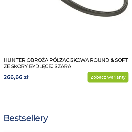
HUNTER OBROŻA PÓŁZACISKOWA ROUND & SOFT
Zobacz produkt
ZE SKÓRY BYDLĘCEJ SZARA
266,66 zł
Zobacz warianty
Bestsellery