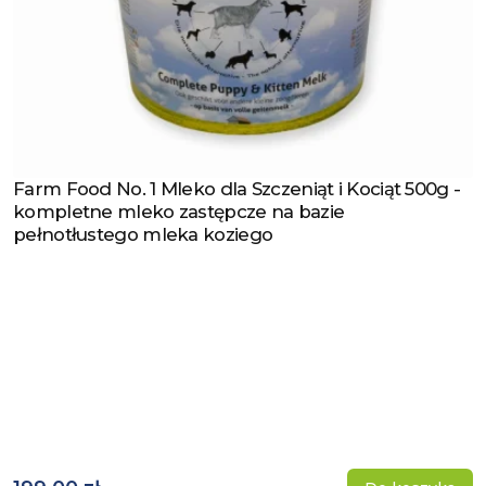
Farm Food No. 1 Mleko dla Szczeniąt i Kociąt 500g -
Zobacz produkt
kompletne mleko zastępcze na bazie
pełnotłustego mleka koziego