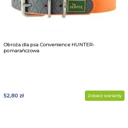
Obroża dla psa Convenience HUNTER-
Zobacz produkt
pomarańczowa
52,80 zł
Zobacz warianty