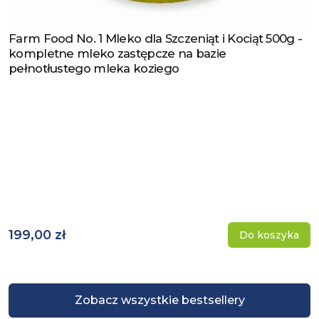
Farm Food No. 1 Mleko dla Szczeniąt i Kociąt 500g -
Zobacz produkt
kompletne mleko zastępcze na bazie
pełnotłustego mleka koziego
199,00 zł
Do koszyka
Zobacz wszystkie bestsellery