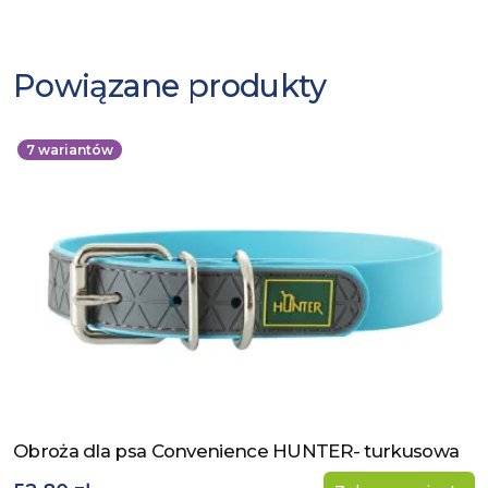
Powiązane produkty
7
wariantów
Obroża dla psa Convenience HUNTER- turkusowa
Zobacz produkt