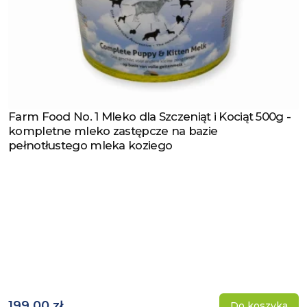
Farm Food No. 1 Mleko dla Szczeniąt i Kociąt 500g -
Zobacz produkt
kompletne mleko zastępcze na bazie
pełnotłustego mleka koziego
199,00 zł
Do koszyka