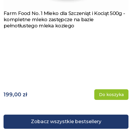
Farm Food No. 1 Mleko dla Szczeniąt i Kociąt 500g -
Zobacz produkt
kompletne mleko zastępcze na bazie
pełnotłustego mleka koziego
199,00 zł
Do koszyka
Zobacz wszystkie bestsellery