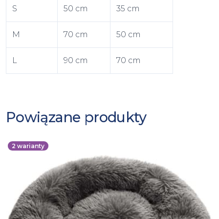
S
50 cm
35 cm
M
70 cm
50 cm
L
90 cm
70 cm
Powiązane produkty
2
warianty