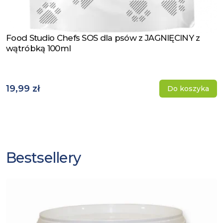
Food Studio Chefs SOS dla psów z JAGNIĘCINY z
Zobacz produkt
wątróbką 100ml
19,99 zł
Do koszyka
Bestsellery