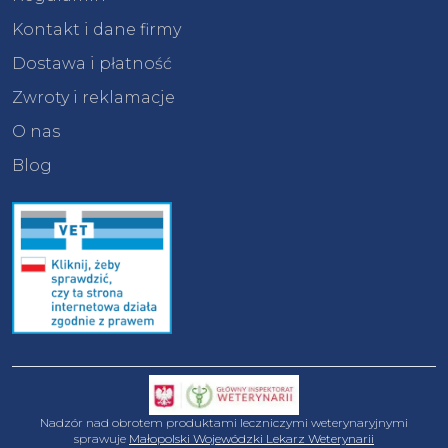
Kontakt i dane firmy
Dostawa i płatność
Zwroty i reklamacje
O nas
Blog
Nadzór nad obrotem produktami leczniczymi weterynaryjnymi
sprawuje
Małopolski Wojewódzki Lekarz Weterynarii