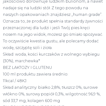
jakościowo dorównuje ludzkim bulionom, a nawet
nadaje się na ludzki stół. Z tego powodu na
naszych opakowaniach znajdziesz „human grade”.
Oznacza to, że produkt spełnia standardy żywności
przeznaczonej dla ludzi i jeśli Twój pies kręci
nosem na jego widok, możesz go śmiało spożywać.
To oczywiście kwestia gustu, ale polecamy dodać
wodę, szczyptę soli i zioła.
Skład: woda, kości kurczaków z wolnego wybiegu
(30%), marchewka*
BEZ LAKTOZY I GLUTENU
100 ml produktu zawiera średnio:
11kcal / 48KJ.
Skład analityczny: białko 2,8%, tłuszcz 0%, surowe
włókno 0%, surowy popiół 0,3%, wilgotność 96,9 %,
sód 33,7 mg, kolagen 600 mg