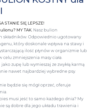
l
 STANIE SIĘ LEPSZE!
lionu? MY TAK.
Nasz bulion
ych składników. Odpowiednio ugotowany
agenu, który doskonale wpływa na stawy i
starczającą ilość płynów w organizmie lub
 celu zmniejszenia masy ciała.
j jako zupę lub wymieszaj ze zwykłą karmą
gnie nawet najbardziej wybredne psy.
ie będzie się mógł oprzeć, oferuje
nia.
 pies musi jeść to samo każdego dnia? My
ie są dobre dla jego układu trawienia i