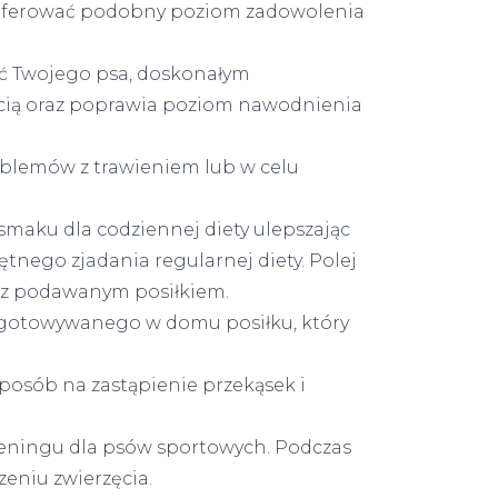
zaoferować podobny poziom zadowolenia
ć Twojego psa, doskonałym
ią oraz poprawia poziom nawodnienia
oblemów z trawieniem lub w celu
maku dla codziennej diety ulepszając
nego zjadania regularnej diety. Polej
 z podawanym posiłkiem.
ygotowywanego w domu posiłku, który
posób na zastąpienie przekąsek i
eningu dla psów sportowych. Podczas
eniu zwierzęcia.