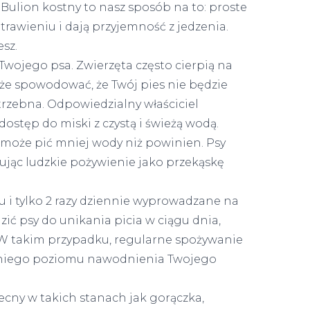
ulion kostny to nasz sposób na to: proste
rawieniu i dają przyjemność z jedzenia.
sz.
ojego psa. Zwierzęta często cierpią na
e spowodować, że Twój pies nie będzie
otrzebna. Odpowiedzialny właściciel
dostęp do miski z czystą i świeżą wodą.
 może pić mniej wody niż powinien. Psy
ując ludzkie pożywienie jako przekąskę
i tylko 2 razy dziennie wyprowadzane na
zić psy do unikania picia w ciągu dnia,
. W takim przypadku, regularne spożywanie
niego poziomu nawodnienia Twojego
cny w takich stanach jak gorączka,