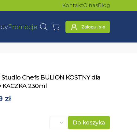
Kontakt
O nas
Blog
oty
Promocje
Zaloguj się
Wyszukaj
Koszyk
 Studio Chefs BULION KOSTNY dla
 KACZKA 230ml
9 zł
Do koszyka