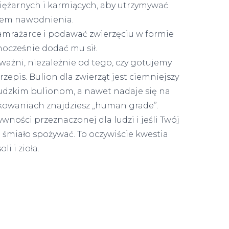
ciężarnych i karmiących, aby utrzymywać
mem nawodnienia.
amrażarce i podawać zwierzęciu w formie
nocześnie dodać mu sił.
ważni, niezależnie od tego, czy gotujemy
przepis. Bulion dla zwierząt jest ciemniejszy
ludzkim bulionom, a nawet nadaje się na
akowaniach znajdziesz „human grade”.
wności przeznaczonej dla ludzi i jeśli Twój
 śmiało spożywać. To oczywiście kwestia
i i zioła.