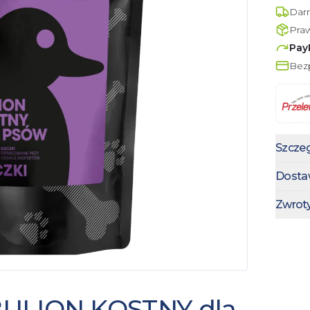
Dar
Pra
Pay
Bezp
Szczeg
Dosta
Zwrot
 BULION KOSTNY dla