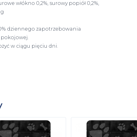
, surowe włókno 0,2%, surowy popiół 0,2%,
mg
 10% dziennego zapotrzebowania
 pokojowej.
yć w ciągu pięciu dni.
y