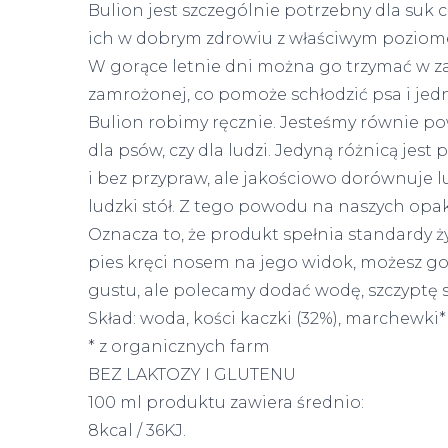
Bulion jest szczególnie potrzebny dla suk 
ich w dobrym zdrowiu z właściwym pozio
W gorące letnie dni można go trzymać w z
zamrożonej, co pomoże schłodzić psa i jed
Bulion robimy ręcznie. Jesteśmy równie po
dla psów, czy dla ludzi. Jedyną różnicą jest 
i bez przypraw, ale jakościowo dorównuje 
ludzki stół. Z tego powodu na naszych op
Oznacza to, że produkt spełnia standardy ży
pies kręci nosem na jego widok, możesz go
gustu, ale polecamy dodać wodę, szczyptę sol
Skład: woda, kości kaczki (32%), marchewki*
* z organicznych farm
BEZ LAKTOZY I GLUTENU
100 ml produktu zawiera średnio:
8kcal / 36KJ.