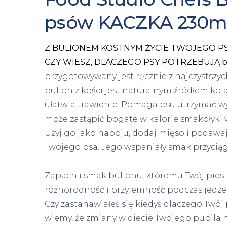
psów KACZKA 230m
Z BULIONEM KOSTNYM ŻYCIE TWOJEGO PSA
CZY WIESZ, DLACZEGO PSY POTRZEBUJĄ bu
przygotowywany jest ręcznie z najczystsz
bulion z kości jest naturalnym źródłem kol
ułatwia trawienie. Pomaga psu utrzymać wy
może zastąpić bogate w kalorie smakołyki w
Użyj go jako napoju, dodaj mięso i podawa
Twojego psa. Jego wspaniały smak przycią
Zapach i smak bulionu, któremu Twój pies n
różnorodność i przyjemność podczas jedze
Czy zastanawiałeś się kiedyś dlaczego Twój
wiemy, że zmiany w diecie Twojego pupila n