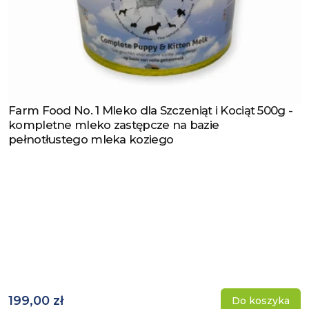
Farm Food No. 1 Mleko dla Szczeniąt i Kociąt 500g -
Zobacz produkt
kompletne mleko zastępcze na bazie
pełnotłustego mleka koziego
199,00 zł
Do koszyka