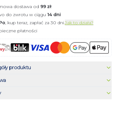
mowa dostawa od
99
zł
!
wo do zwrotu w ciągu
14 dni
Po
, kup teraz, zapłać za 30 dni.
Jak to działa?
ieczne płatności
óły produktu
wa
y