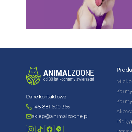
Produ
Mleko 
Karmy
Dane kontaktowe
Karmy
+48 881 600 366
Akceso
sklep@animalzoone.pl
Pielęg
Przysm