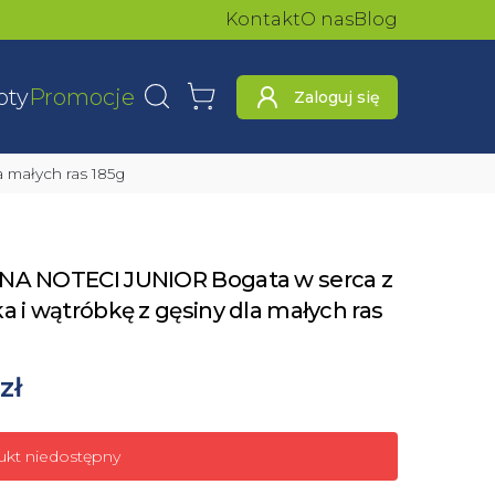
Kontakt
O nas
Blog
oty
Promocje
Zaloguj się
Wyszukaj
Koszyk
 małych ras 185g
NA NOTECI JUNIOR Bogata w serca z
a i wątróbkę z gęsiny dla małych ras
zł
ukt niedostępny