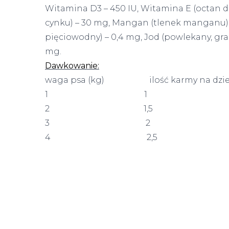
Witamina D3 – 450 IU, Witamina E (octan dl-
cynku) – 30 mg, Mangan (tlenek manganu) –
pięciowodny) – 0,4 mg, Jod (powlekany, gr
mg.
Dawkowanie:
waga psa (kg) ilość karmy na dzień
1 1
2 1,5
3 2
4 2,5