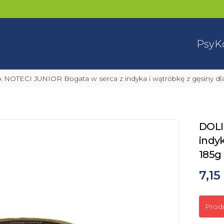
Psy
K
A NOTECI JUNIOR Bogata w serca z indyka i wątróbkę z gęsiny dla
DOLI
indyk
185g
7,15 
Prod