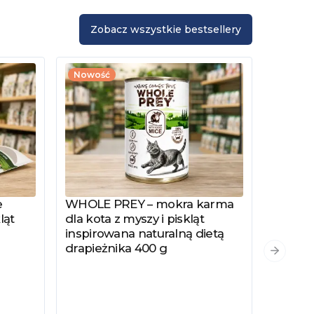
Zobacz wszystkie bestsellery
Nowość
e
WHOLE PREY – mokra karma
Zobacz produkt
ląt
dla kota z myszy i piskląt
inspirowana naturalną dietą
drapieżnika 400 g
PYSZKA
Zobacz
Następn
Hydrol
Specjal
Kotów 
Kastro