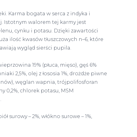
ki. Karma bogata w serca z indyka i
. Istotnym walorem tej karmy jest
lenu, cynku i potasu. Dzięki zawartości
duża ilość kwasów tłuszczowych n–6, które
awiają wygląd sierści pupila.
, wieprzowina 19% (płuca, mięso), gęś 6%
mniaki 2,5%, olej z łososia 1%, drożdże piwne
nów), węglan wapnia, trójpolifosforan
any 0,2%, chlorek potasu, MSM
.
opiół surowy – 2%, włókno surowe – 1%,