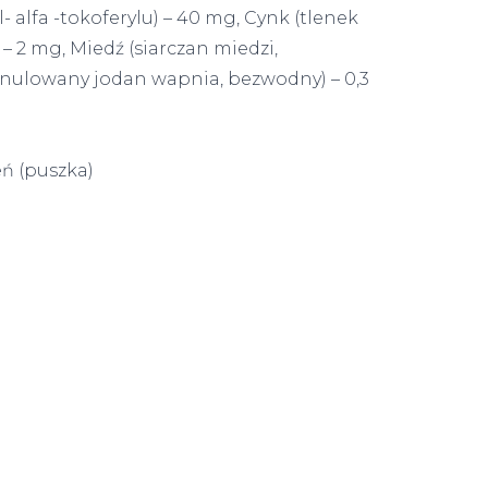
 alfa -tokoferylu) – 40 mg, Cynk (tlenek
 2 mg, Miedź (siarczan miedzi,
anulowany jodan wapnia, bezwodny) – 0,3
 (puszka)