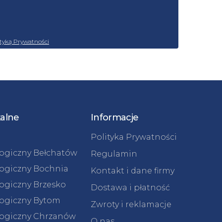
ityką Prywatności
kalne
Informacje
Polityka Prywatności
logiczny Bełchatów
Regulamin
logiczny Bochnia
Kontakt i dane firmy
logiczny Brzesko
Dostawa i płatność
logiczny Bytom
Zwroty i reklamacje
logiczny Chrzanów
O nas