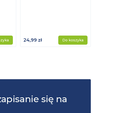
24,99 zł
115,00 
szyka
Do koszyka
zapisanie się na