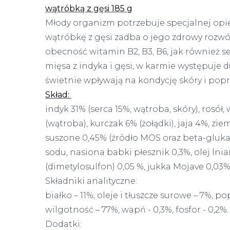
wątróbką z gęsi 185 g
Młody organizm potrzebuje specjalnej opie
wątróbkę z gęsi zadba o jego zdrowy rozwój
obecność witamin B2, B3, B6, jak również se
mięsa z indyka i gęsi, w karmie występuje 
świetnie wpływają na kondycję skóry i popr
Skład:
indyk 31% (serca 15%, wątroba, skóry), rosół
(wątroba), kurczak 6% (żołądki), jaja 4%, zie
suszone 0,45% (źródło MOS oraz beta-gluka
sodu, nasiona babki płesznik 0,3%, olej lni
(dimetylosulfon) 0,05 %, jukka Mojave 0,03%
Składniki analityczne:
białko – 11%, oleje i tłuszcze surowe – 7%, p
wilgotność – 77%, wapń - 0,3%, fosfor - 0,2%.
Dodatki: