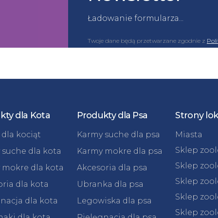
Ładowanie formularza...
Twoje dane będą przetwarzane zgodnie z
Pol
kty dla Kota
Produkty dla Psa
Strony lo
dla kociąt
Karmy suche dla psa
Miasta
Sklep zoo
 suche dla kota
Karmy mokre dla psa
Sklep zoo
 mokre dla kota
Akcesoria dla psa
Sklep zoo
ria dla kota
Ubranka dla psa
Sklep zoo
nacja dla kota
Legowiska dla psa
Sklep zoo
aki dla kota
Pielęgnacja dla psa