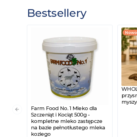
Bestsellery
Nowo
WHOLE
Zobac
przysm
myszy
Farm Food No. 1 Mleko dla
Zobacz produkt
Poprzedni slajd
Szczeniąt i Kociąt 500g -
kompletne mleko zastępcze
na bazie pełnotłustego mleka
koziego