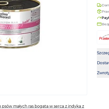
Dar
Pra
Pay
Bezp
Szczeg
Dosta
Zwrot
 psów małych ras bogata w serca z indyka z