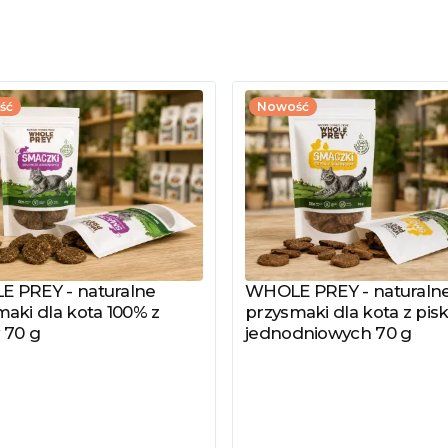
ść
Nowość
 PREY - naturalne
WHOLE PREY - naturaln
z produkt
Zobacz produkt
aki dla kota 100% z
przysmaki dla kota z pisk
 70 g
jednodniowych 70 g