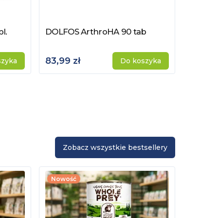
DOLFOS
l.
DOLFOS ArthroHA 90 tab
Zobacz
Zobacz produkt
83,99 zł
56,99 
szyka
Do koszyka
Zobacz wszystkie bestsellery
Nowość