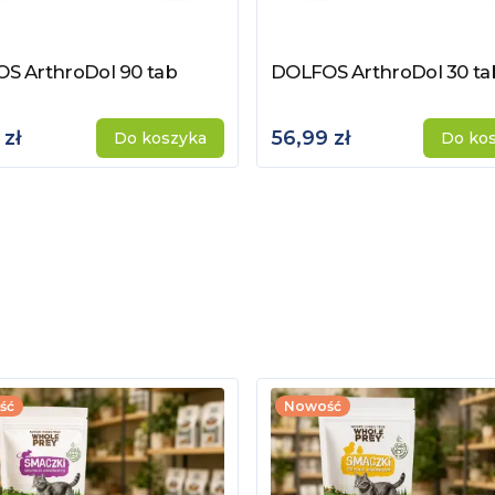
S ArthroDol 90 tab
DOLFOS ArthroDol 30 tab
z produkt
Zobacz produkt
 zł
56,99 zł
Do koszyka
Do ko
ść
Nowość