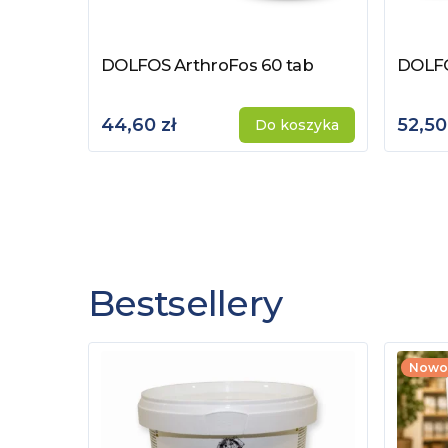
DOLFOS ArthroFos 60 tab
DOLFO
Zobacz produkt
Zobac
44,60 zł
52,50
Do koszyka
Bestsellery
Nowo