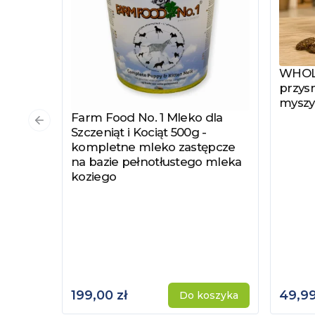
WHOLE
Zobac
przysm
myszy
Farm Food No. 1 Mleko dla
Zobacz produkt
Poprzedni slajd
Szczeniąt i Kociąt 500g -
kompletne mleko zastępcze
na bazie pełnotłustego mleka
koziego
199,00 zł
49,99
Do koszyka