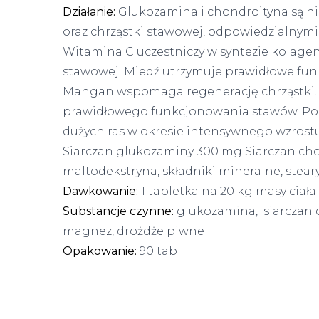
Działanie:
Glukozamina i chondroityna są n
oraz chrząstki stawowej, odpowiedzialnymi
Witamina C uczestniczy w syntezie kolagen
stawowej. Miedź utrzymuje prawidłowe fun
Mangan wspomaga regenerację chrząstki. A
prawidłowego funkcjonowania stawów. Pol
dużych ras w okresie intensywnego wzrostu, 
Siarczan glukozaminy 300 mg Siarczan cho
maltodekstryna, składniki mineralne, ste
Dawkowanie:
1 tabletka na 20 kg masy ciała
Substancje czynne:
glukozamina, siarczan 
magnez, drożdże piwne
Opakowanie:
90 tab