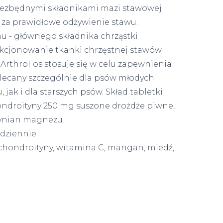
iezbędnymi składnikami mazi stawowej
 za prawidłowe odżywienie stawu.
u - głównego składnika chrząstki
kcjonowanie tkanki chrzęstnej stawów.
rthroFos stosuje się w celu zapewnienia
ecany szczególnie dla psów młodych
jak i dla starszych psów. Skład tabletki
ndroityny 250 mg suszone drożdże piwne,
arynian magnezu
 dziennie
chondroityny, witamina C, mangan, miedź,