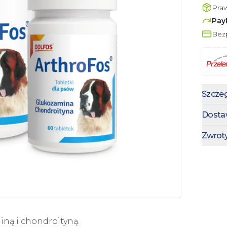
Pra
Pay
Bezp
Szczeg
Dosta
Zwrot
iną i chondroityną.