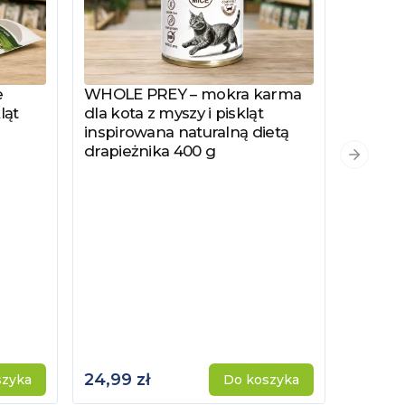
e
WHOLE PREY – mokra karma
Zobacz produkt
ląt
dla kota z myszy i piskląt
inspirowana naturalną dietą
drapieżnika 400 g
PYSZKA
Zobacz
Następn
Hydrol
Specjal
Kotów 
Kastro
24,99 zł
115,00 
szyka
Do koszyka