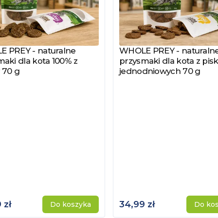
 PREY - naturalne
WHOLE PREY - naturaln
z produkt
Zobacz produkt
aki dla kota 100% z
przysmaki dla kota z pisk
 70 g
jednodniowych 70 g
 zł
34,99 zł
Do koszyka
Do ko