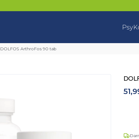
Psy
K
DOLFOS ArthroFos 90 tab
DOLF
51,9
Dar