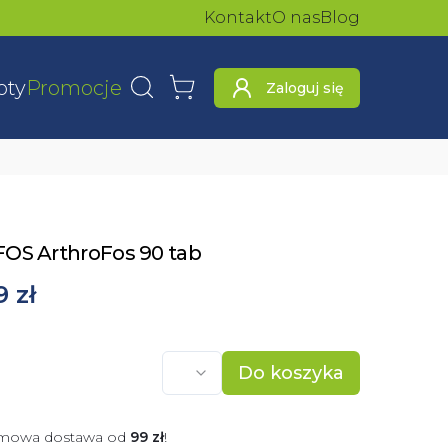
Kontakt
O nas
Blog
oty
Promocje
Zaloguj się
Wyszukaj
Koszyk
OS ArthroFos 90 tab
9 zł
Do koszyka
mowa dostawa od
99
zł
!