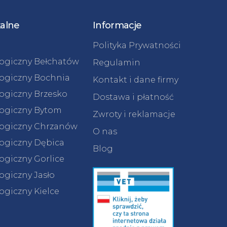
kalne
Informacje
Polityka Prywatności
logiczny Bełchatów
Regulamin
logiczny Bochnia
Kontakt i dane firmy
logiczny Brzesko
Dostawa i płatność
logiczny Bytom
Zwroty i reklamacje
logiczny Chrzanów
O nas
logiczny Dębica
Blog
ogiczny Gorlice
ogiczny Jasło
ogiczny Kielce