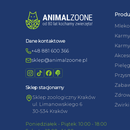
Produ
Mleko 
Karmy
Dane kontaktowe
Karmy
+48 881 600 366
Akceso
sklep@animalzoone.pl
Pielęg
Przysm
Zabaw
Sklep stacjonarny
Zdrowi
Sklep zoologiczny Kraków
ul. Limanowskiego 6
Żwirki
30-534 Kraków
Poniedziałek - Piątek: 10:00 - 18:00