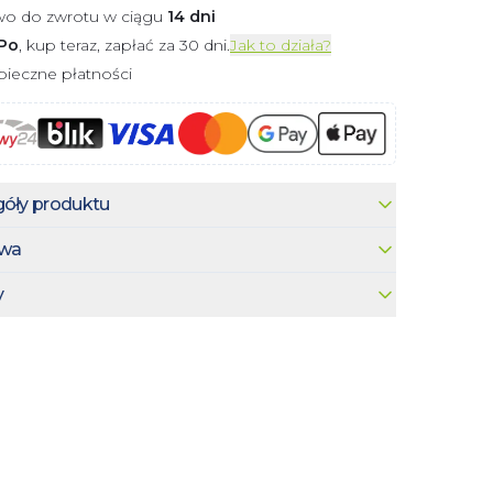
wo do zwrotu w ciągu
14 dni
Po
, kup teraz, zapłać za 30 dni.
Jak to działa?
ieczne płatności
óły produktu
wa
y