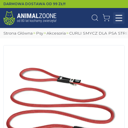
DARMOWA DOSTAWA OD
99
ZŁ!!!
Wyszukaj
Koszyk
Otw
Strona Główna
Psy
Akcesoria
CURLI SMYCZ DLA PSA S