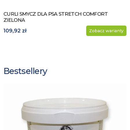
CURLI SMYCZ DLA PSA STRETCH COMFORT
Zobacz produkt
ZIELONA
109,92 zł
Zobacz warianty
Bestsellery