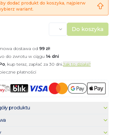
by dodać produkt do koszyka, najpierw
ybierz wariant.
Do koszyka
mowa dostawa od
99
zł
!
wo do zwrotu w ciągu
14 dni
Po
, kup teraz, zapłać za 30 dni.
Jak to działa?
ieczne płatności
óły produktu
wa
y