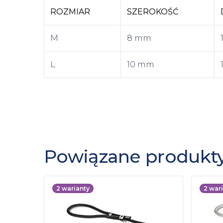
ROZMIAR
SZEROKOŚĆ
M
8 mm
L
10 mm
Powiązane produkt
2
warianty
2
wari