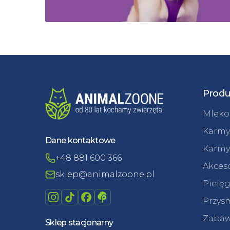
Produ
Mleko 
Karmy
Dane kontaktowe
Karmy
+48 881 600 366
Akceso
sklep@animalzoone.pl
Pielęg
Przysm
Zabaw
Sklep stacjonarny