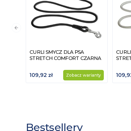
Poprzedni slajd
CURLI SMYCZ DLA PSA
CURLI
Zobacz produkt
Zobac
STRETCH COMFORT CZARNA
STRE
109,92 zł
109,9
Zobacz warianty
Bestsellery