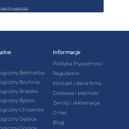
ityką Prywatności
kalne
Informacje
Polityka Prywatności
logiczny Bełchatów
Regulamin
logiczny Bochnia
Kontakt i dane firmy
logiczny Brzesko
Dostawa i płatność
logiczny Bytom
Zwroty i reklamacje
logiczny Chrzanów
O nas
logiczny Dębica
Blog
ogiczny Gorlice