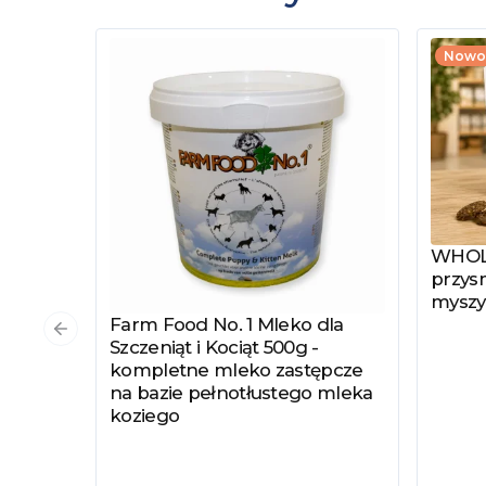
Nowo
WHOLE
Zobac
przysm
myszy
Farm Food No. 1 Mleko dla
Zobacz produkt
Poprzedni slajd
Szczeniąt i Kociąt 500g -
kompletne mleko zastępcze
na bazie pełnotłustego mleka
koziego