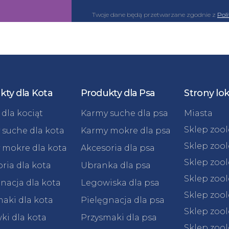
Twoje dane będą przetwarzane zgodnie z
Pol
kty dla Kota
Produkty dla Psa
Strony lo
dla kociąt
Karmy suche dla psa
Miasta
Sklep zoo
 suche dla kota
Karmy mokre dla psa
Sklep zoo
 mokre dla kota
Akcesoria dla psa
Sklep zoo
ria dla kota
Ubranka dla psa
Sklep zoo
nacja dla kota
Legowiska dla psa
Sklep zoo
aki dla kota
Pielęgnacja dla psa
Sklep zoo
ki dla kota
Przysmaki dla psa
Sklep zool