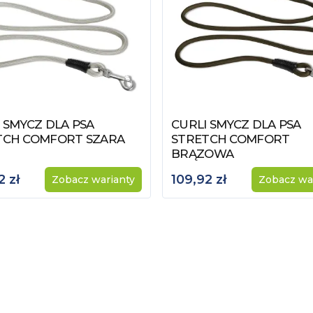
 SMYCZ DLA PSA
CURLI SMYCZ DLA PSA
z produkt
Zobacz produkt
TCH COMFORT SZARA
STRETCH COMFORT
BRĄZOWA
2 zł
109,92 zł
Zobacz warianty
Zobacz wa