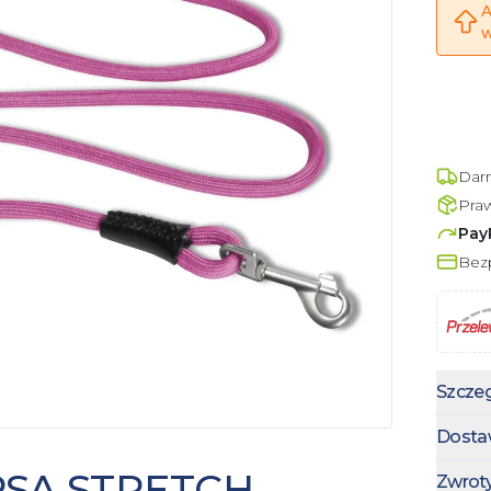
A
w
Dar
Pra
Pay
Bezp
Szczeg
Dosta
PSA STRETCH
Zwrot