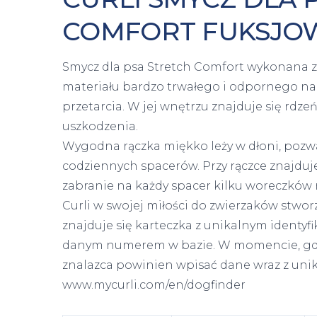
COMFORT FUKSJO
Smycz dla psa Stretch Comfort wykonana zos
materiału bardzo trwałego i odpornego na
przetarcia. W jej wnętrzu znajduje się rd
uszkodzenia.
Wygodna rączka miękko leży w dłoni, pozwa
codziennych spacerów. Przy rączce znajduj
zabranie na każdy spacer kilku woreczków 
Curli w swojej miłości do zwierzaków stwo
znajduje się karteczka z unikalnym identyfi
danym numerem w bazie. W momencie, gdy p
znalazca powinien wpisać dane wraz z un
www.mycurli.com/en/dogfinder