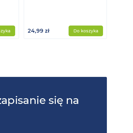
24,99 zł
115,00 
szyka
Do koszyka
zapisanie się na