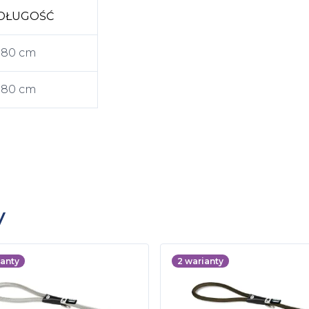
DŁUGOŚĆ
180 cm
180 cm
y
anty
2
warianty