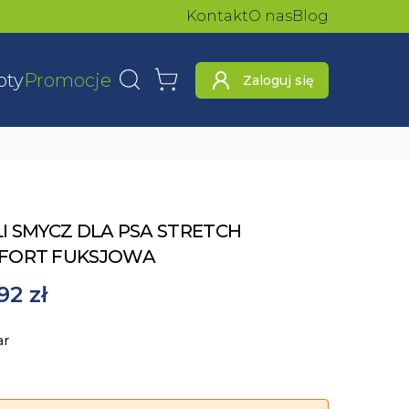
Kontakt
O nas
Blog
oty
Promocje
Zaloguj się
Wyszukaj
Koszyk
I SMYCZ DLA PSA STRETCH
FORT FUKSJOWA
92 zł
ar