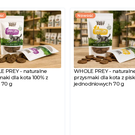
ść
Nowość
 PREY - naturalne
WHOLE PREY - naturaln
z produkt
Zobacz produkt
aki dla kota 100% z
przysmaki dla kota z pisk
 70 g
jednodniowych 70 g