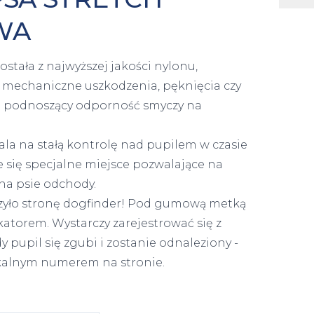
WA
tała z najwyższej jakości nylonu,
 mechaniczne uszkodzenia, pęknięcia czy
zeń podnoszący odporność smyczy na
la na stałą kontrolę nad pupilem w czasie
e się specjalne miejsce pozwalające na
na psie odchody.
rzyło stronę dogfinder! Pod gumową metką
katorem. Wystarczy zarejestrować się z
upil się zgubi i zostanie odnaleziony -
ikalnym numerem na stronie.