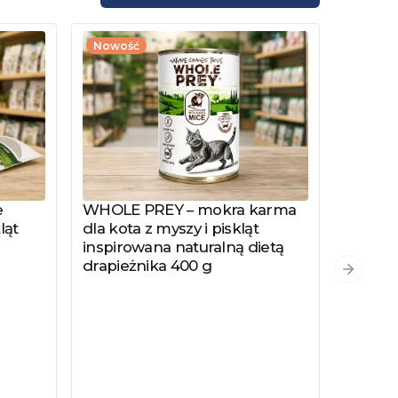
Nowość
e
WHOLE PREY – mokra karma
Zobacz produkt
ląt
dla kota z myszy i piskląt
inspirowana naturalną dietą
drapieżnika 400 g
PYSZKA
Zobacz
Następn
Hydrol
Specjal
Kotów 
Kastro