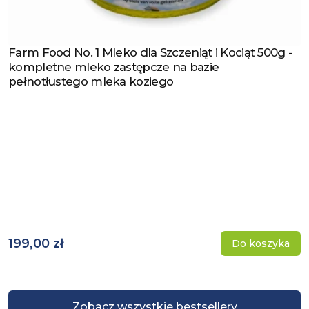
Farm Food No. 1 Mleko dla Szczeniąt i Kociąt 500g -
Zobacz produkt
kompletne mleko zastępcze na bazie
pełnotłustego mleka koziego
199,00 zł
Do koszyka
Zobacz wszystkie bestsellery