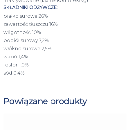
inaktywowane (15x109 komórek/kg)
SKŁADNIKI ODŻYWCZE:
białko surowe 26%
zawartość tłuszczu 16%
wilgotność 10%
popiół surowy 7,2%
włókno surowe 2,5%
wapń 1,4%
fosfor 1,0%
sód 0,4%
Powiązane produkty