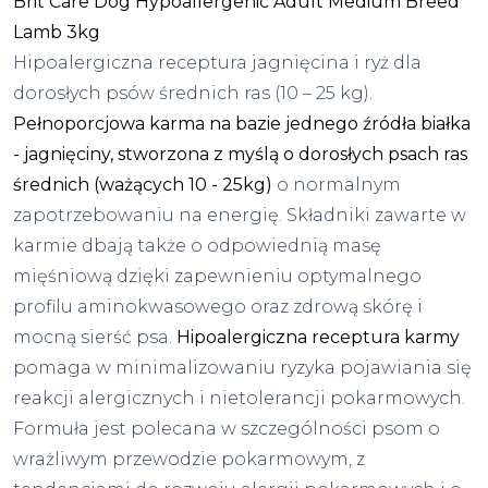
Brit Care Dog Hypoallergenic Adult Medium Breed
Lamb 3kg
Hipoalergiczna receptura jagnięcina i ryż dla
dorosłych psów średnich ras (10 – 25 kg).
Pełnoporcjowa karma na bazie jednego źródła białka
- jagnięciny, stworzona z myślą o dorosłych psach ras
średnich (ważących 10 - 25kg)
o normalnym
zapotrzebowaniu na energię. Składniki zawarte w
karmie dbają także o odpowiednią masę
mięśniową dzięki zapewnieniu optymalnego
profilu aminokwasowego oraz zdrową skórę i
mocną sierść psa.
Hipoalergiczna receptura karmy
pomaga w minimalizowaniu ryzyka pojawiania się
reakcji alergicznych i nietolerancji pokarmowych.
Formuła jest polecana w szczególności psom o
wrażliwym przewodzie pokarmowym, z