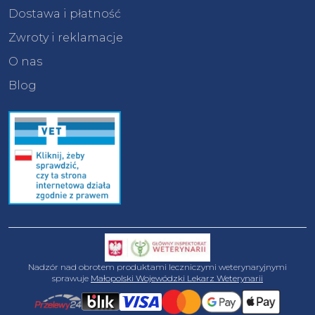
Dostawa i płatność
Zwroty i reklamacje
O nas
Blog
Nadzór nad obrotem produktami leczniczymi weterynaryjnymi
sprawuje
Małopolski Wojewódzki Lekarz Weterynarii