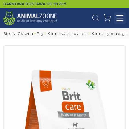
DARMOWA DOSTAWA OD
99
ZŁ!!!
Wyszukaj
Koszyk
Otw
Strona Główna
Psy
Karma sucha dla psa
Karma hypoalergic