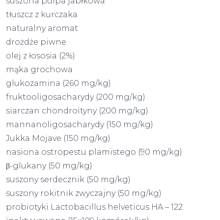
suszona pulpa jabłkowa
tłuszcz z kurczaka
naturalny aromat
drożdże piwne
olej z łososia (2%)
mąka grochowa
glukozamina (260 mg/kg)
fruktooligosacharydy (200 mg/kg)
siarczan chondroityny (200 mg/kg)
mannanoligosacharydy (150 mg/kg)
Jukka Mojave (150 mg/kg)
nasiona ostropestu plamistego (90 mg/kg)
β-glukany (50 mg/kg)
suszony serdecznik (50 mg/kg)
suszony rokitnik zwyczajny (50 mg/kg)
probiotyki Lactobacillus helveticus HA – 122