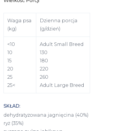
Wielkość Porcji
Waga psa
Dzienna porcja
(kg)
(g/dzień)
<10
Adult Small Breed
10
130
15
180
20
220
25
260
25<
Adult Large Breed
SKŁAD:
dehydratyzowana jagnięcina (40%)
ryż (35%)