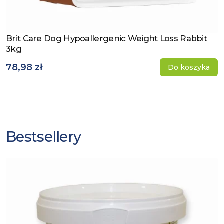
Brit Care Dog Hypoallergenic Weight Loss Rabbit
Zobacz produkt
3kg
78,98 zł
Do koszyka
Bestsellery