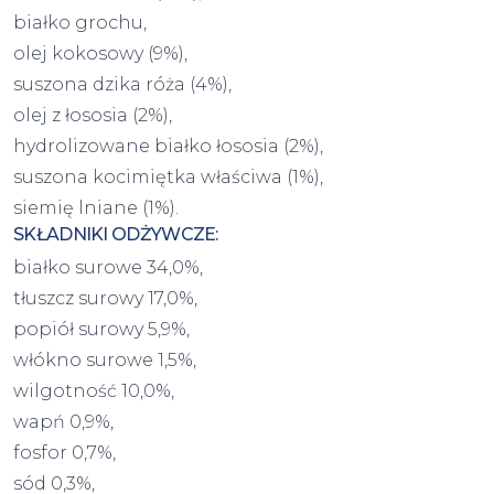
białko grochu,
olej kokosowy (9%),
suszona dzika róża (4%),
olej z łososia (2%),
hydrolizowane białko łososia (2%),
suszona kocimiętka właściwa (1%),
siemię lniane (1%).
SKŁADNIKI ODŻYWCZE:
białko surowe 34,0%,
tłuszcz surowy 17,0%,
popiół surowy 5,9%,
włókno surowe 1,5%,
wilgotność 10,0%,
wapń 0,9%,
fosfor 0,7%,
sód 0,3%,