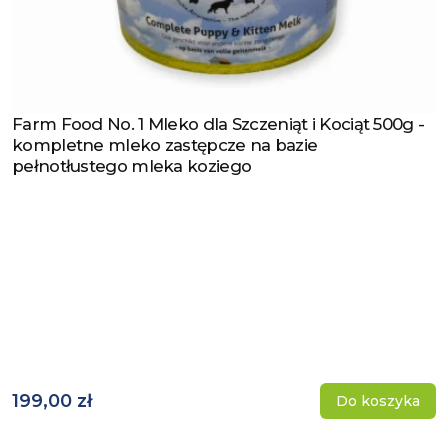
Farm Food No. 1 Mleko dla Szczeniąt i Kociąt 500g -
Zobacz produkt
kompletne mleko zastępcze na bazie
pełnotłustego mleka koziego
199,00 zł
Do koszyka