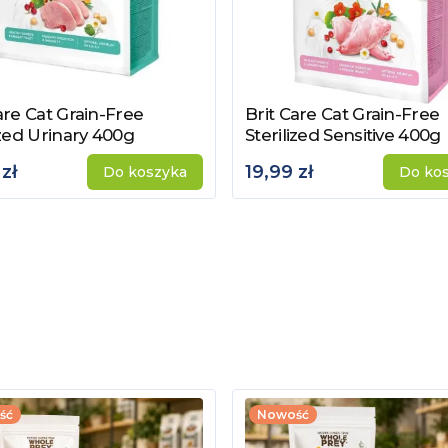
are Cat Grain-Free
Brit Care Cat Grain-Free
z produkt
Zobacz produkt
ized Urinary 400g
Sterilized Sensitive 400g
zł
19,99 zł
Do koszyka
Do ko
ść
Nowość