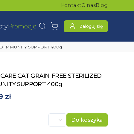
Kontakt
O nas
Blog
oty
Promocje
Zaloguj się
Wyszukaj
Koszyk
ZED IMMUNITY SUPPORT 400g
 CARE CAT GRAIN-FREE STERILIZED
NITY SUPPORT 400g
9 zł
Do koszyka