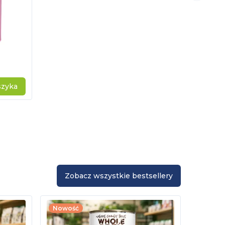
szyka
Zobacz wszystkie bestsellery
Nowość