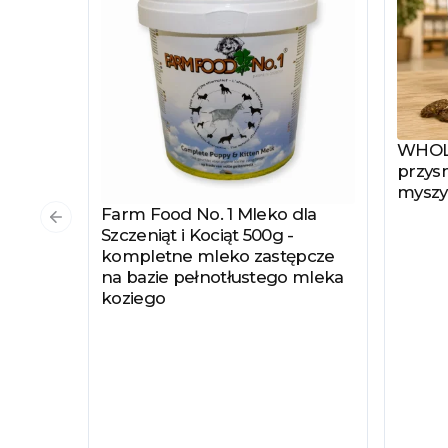
WHOLE
Zobac
przysm
myszy
Farm Food No. 1 Mleko dla
Zobacz produkt
Poprzedni slajd
Szczeniąt i Kociąt 500g -
kompletne mleko zastępcze
na bazie pełnotłustego mleka
koziego