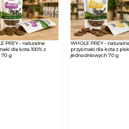
 PREY - naturalne
WHOLE PREY - naturaln
z produkt
Zobacz produkt
aki dla kota 100% z
przysmaki dla kota z pisk
 70 g
jednodniowych 70 g