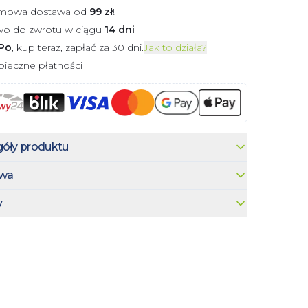
mowa dostawa od
99
zł
!
wo do zwrotu w ciągu
14 dni
Po
, kup teraz, zapłać za 30 dni.
Jak to działa?
ieczne płatności
óły produktu
wa
y