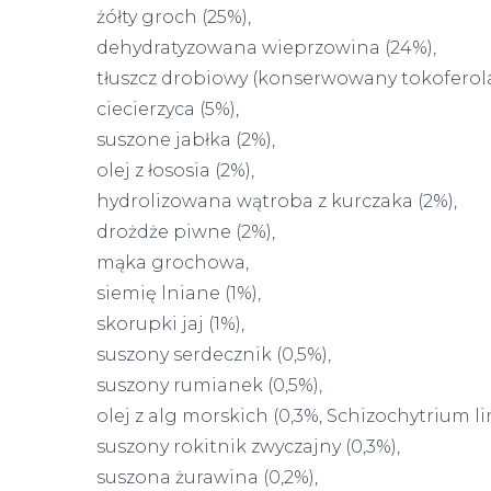
żółty groch (25%),
dehydratyzowana wieprzowina (24%),
tłuszcz drobiowy (konserwowany tokoferola
ciecierzyca (5%),
suszone jabłka (2%),
olej z łososia (2%),
hydrolizowana wątroba z kurczaka (2%),
drożdże piwne (2%),
mąka grochowa,
siemię lniane (1%),
skorupki jaj (1%),
suszony serdecznik (0,5%),
suszony rumianek (0,5%),
olej z alg morskich (0,3%, Schizochytrium 
suszony rokitnik zwyczajny (0,3%),
suszona żurawina (0,2%),