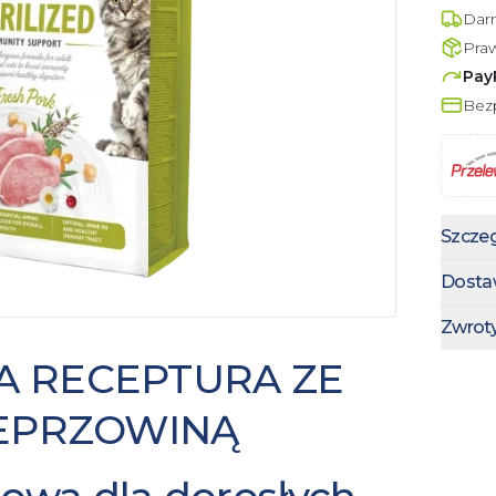
Dar
Pra
Pay
Bezp
Szczeg
Dosta
Zwrot
A RECEPTURA ZE
EPRZOWINĄ