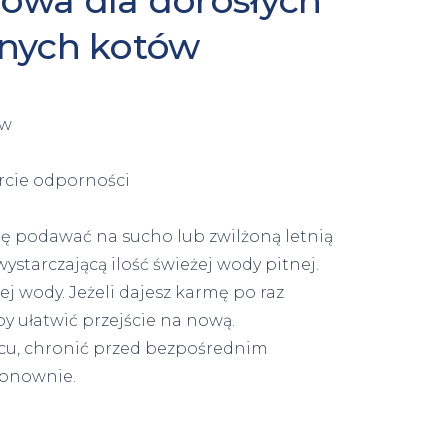
owa dla dorosłych
anych kotów
ów
arcie odporności
 podawać na sucho lub zwilżoną letnią
ystarczającą ilość świeżej wody pitnej.
j wody. Jeżeli dajesz karmę po raz
by ułatwić przejście na nową.
cu, chronić przed bezpośrednim
ponownie.