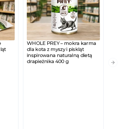
e
WHOLE PREY – mokra karma
Zobacz produkt
ląt
dla kota z myszy i piskląt
inspirowana naturalną dietą
drapieżnika 400 g
PYSZKA
Zobacz
Następn
Hydrol
Specjal
Kotów 
Kastro