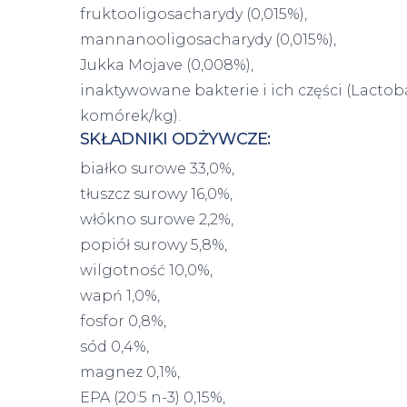
fruktooligosacharydy (0,015%),
mannanooligosacharydy (0,015%),
Jukka Mojave (0,008%),
inaktywowane bakterie i ich części (Lactobac
komórek/kg).
SKŁADNIKI ODŻYWCZE:
białko surowe 33,0%,
tłuszcz surowy 16,0%,
włókno surowe 2,2%,
popiół surowy 5,8%,
wilgotność 10,0%,
wapń 1,0%,
fosfor 0,8%,
sód 0,4%,
magnez 0,1%,
EPA (20:5 n-3) 0,15%,