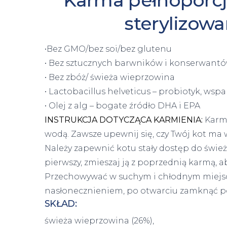
Karma pełnoporcj
sterylizow
•Bez GMO/bez soi/bez glutenu
• Bez sztucznych barwników i konserwant
• Bez zbóż/ świeża wieprzowina
• Lactobacillus helveticus – probiotyk, wsp
• Olej z alg – bogate źródło DHA i EPA
INSTRUKCJA DOTYCZĄCA KARMIENIA:
Karmę
wodą. Zawsze upewnij się, czy Twój kot ma w
Należy zapewnić kotu stały dostęp do świeże
pierwszy, zmieszaj ją z poprzednią karmą, a
Przechowywać w suchym i chłodnym miejs
nasłonecznieniem, po otwarciu zamknąć 
SKŁAD:
świeża wieprzowina (26%),