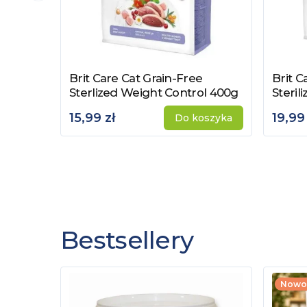
Brit Care Cat Grain-Free
Brit C
Zobacz produkt
Zobac
Sterlized Weight Control 400g
Steril
15,99 zł
19,99 
Do koszyka
Bestsellery
Nowo