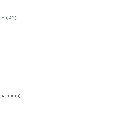
mi, 4%),
limacinum),