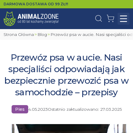
DARMOWA DOSTAWA OD
99
ZŁ!!!
Wyszukaj
Koszyk
Otw
Strona Główna
Blog
Przewóz psa w aucie. Nasi specjaliści 
Przewóz psa w aucie. Nasi
specjaliści odpowiadają jak
bezpiecznie przewozić psa w
samochodzie – przepisy
Pies
4.05.2023
Ostatnio zaktualizowano:
27.03.2025