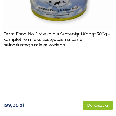
Farm Food No. 1 Mleko dla Szczeniąt i Kociąt 500g -
Zobacz produkt
kompletne mleko zastępcze na bazie
pełnotłustego mleka koziego
199,00 zł
Do koszyka