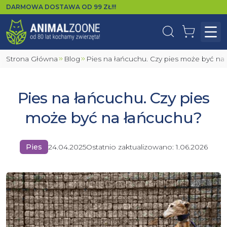
DARMOWA DOSTAWA OD
99
ZŁ!!!
Wyszukaj
Koszyk
Otw
Strona Główna
Blog
Pies na łańcuchu. Czy pies może być n
Pies na łańcuchu. Czy pies
może być na łańcuchu?
Pies
24.04.2025
Ostatnio zaktualizowano:
1.06.2026