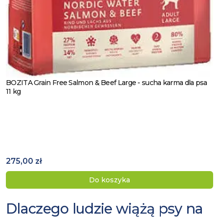
BOZITA Grain Free Salmon & Beef Large - sucha karma dla psa
Zobacz produkt
11 kg
275,00 zł
Do koszyka
Dlaczego ludzie wiążą psy na