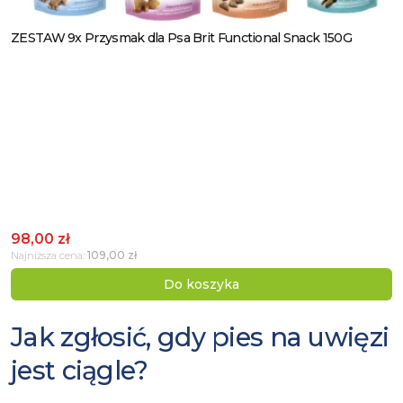
ZESTAW 9x Przysmak dla Psa Brit Functional Snack 150G
Zobacz produkt
98,00 zł
109,00 zł
Najniższa cena:
Do koszyka
Jak zgłosić, gdy pies na uwięzi
jest ciągle?