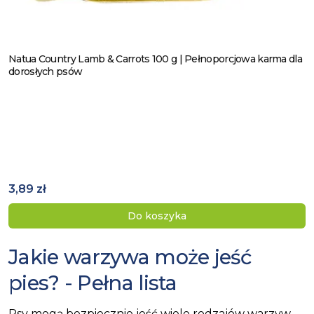
Natua Country Lamb & Carrots 100 g | Pełnoporcjowa karma dla
Zobacz produkt
dorosłych psów
3,89 zł
Do koszyka
Jakie warzywa może jeść
pies? - Pełna lista
Psy mogą bezpiecznie jeść wiele rodzajów warzyw,