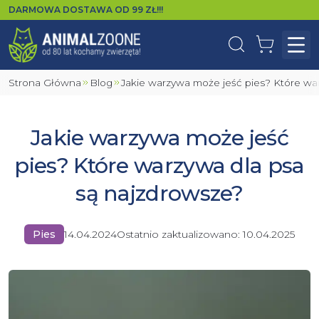
DARMOWA DOSTAWA OD
99
ZŁ!!!
Wyszukaj
Koszyk
Otw
Strona Główna
Blog
Jakie warzywa może jeść pies? Które wa
Jakie warzywa może jeść
pies? Które warzywa dla psa
są najzdrowsze?
Pies
14.04.2024
Ostatnio zaktualizowano:
10.04.2025