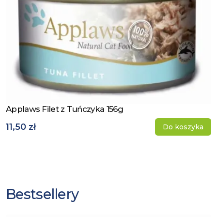
Applaws Filet z Tuńczyka 156g
Zobacz produkt
11,50 zł
Do koszyka
Bestsellery