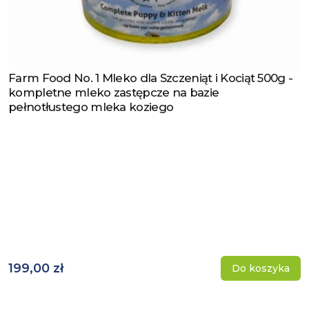
Farm Food No. 1 Mleko dla Szczeniąt i Kociąt 500g -
Zobacz produkt
kompletne mleko zastępcze na bazie
pełnotłustego mleka koziego
199,00 zł
Do koszyka