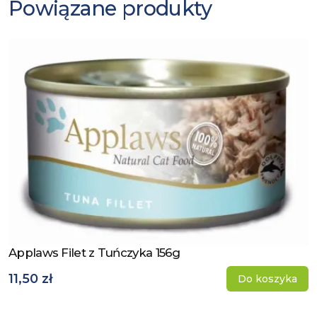
Powiązane produkty
Applaws Filet z Tuńczyka 156g
Zobacz produkt
11,50 zł
Do koszyka