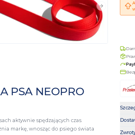
A
Następny slajd
w
Dar
Pra
Pay
Bezp
LA PSA NEOPRO
Szczeg
Dosta
sach aktywnie spędzających czas.
żnia markę, wnosząc do psiego świata
Zwrot