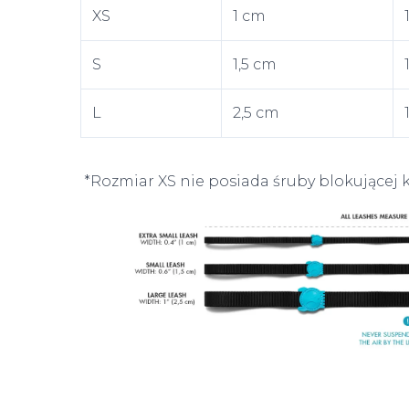
XS
1 cm
S
1,5 cm
L
2,5 cm
*Rozmiar XS nie posiada śruby blokującej 