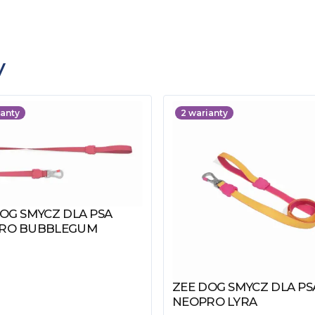
y
anty
2
warianty
OG SMYCZ DLA PSA
z produkt
RO BUBBLEGUM
ZEE DOG SMYCZ DLA PS
Zobacz produkt
NEOPRO LYRA