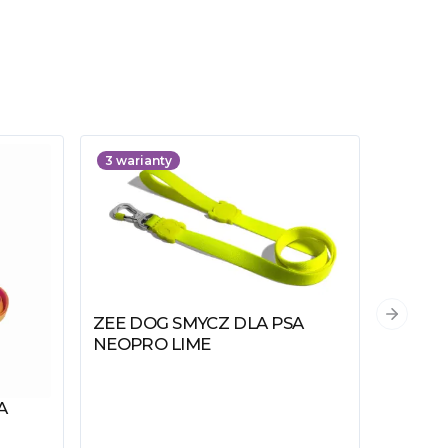
3
warianty
2
waria
ZEE DOG SMYCZ DLA PSA
Następn
Zobacz produkt
NEOPRO LIME
A
ZEE D
Zobacz
NEOPR