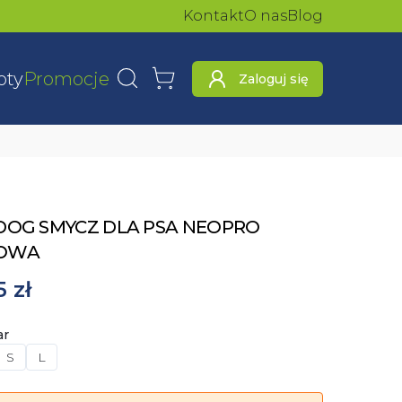
Kontakt
O nas
Blog
oty
Promocje
Zaloguj się
Wyszukaj
Koszyk
DOG SMYCZ DLA PSA NEOPRO
OWA
5 zł
ar
S
L