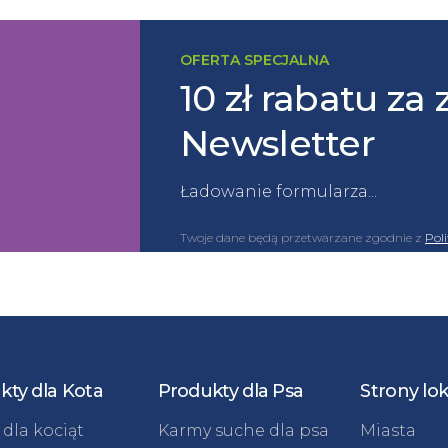
OFERTA SPECJALNA
10 zł rabatu za 
Newsletter
Ładowanie formularza...
Twoje dane będą przetwarzane zgodnie z
Pol
kty dla Kota
Produkty dla Psa
Strony lo
dla kociąt
Karmy suche dla psa
Miasta