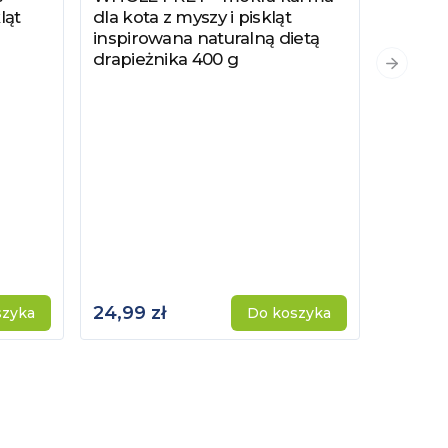
ląt
dla kota z myszy i piskląt
inspirowana naturalną dietą
drapieżnika 400 g
PYSZKA
Zobacz
Następn
Hydrol
Specjal
Kotów 
Kastro
24,99 zł
115,00 
szyka
Do koszyka