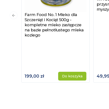
przysm
myszy
Farm Food No. 1 Mleko dla
Zobacz produkt
Poprzedni slajd
Szczeniąt i Kociąt 500g -
kompletne mleko zastępcze
na bazie pełnotłustego mleka
koziego
199,00 zł
49,99
Do koszyka