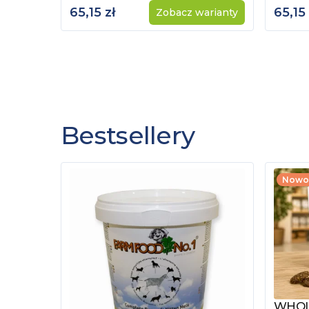
65,15 zł
65,15 
Zobacz warianty
Bestsellery
Nowo
WHOLE
Zobac