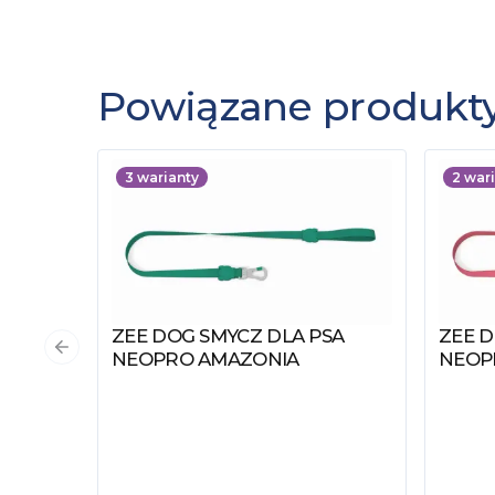
Powiązane produkt
3
warianty
2
wari
ZEE DOG SMYCZ DLA PSA
ZEE D
Zobacz produkt
Zobac
Poprzedni slajd
NEOPRO AMAZONIA
NEOP