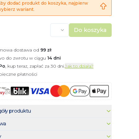
by dodać produkt do koszyka, najpierw
ybierz wariant.
Do koszyka
mowa dostawa od
99
zł
!
wo do zwrotu w ciągu
14 dni
Po
, kup teraz, zapłać za 30 dni.
Jak to działa?
ieczne płatności
óły produktu
wa
y