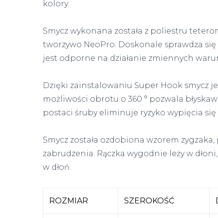
kolory.
Smycz wykonana została z poliestru teter
tworzywo NeoPro. Doskonale sprawdza się
jest odporne na działanie zmiennych war
Dzięki zainstalowaniu Super Hook smycz jes
możliwości obrotu o 360 ° pozwala błyska
postaci śruby eliminuje ryzyko wypięcia się
Smycz została ozdobiona wzorem zygzaka, p
zabrudzenia. Rączka wygodnie leży w dłoni, n
w dłoń.
ROZMIAR
SZEROKOŚĆ