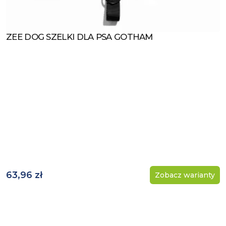
ZEE DOG SZELKI DLA PSA GOTHAM
Zobacz produkt
63,96 zł
Zobacz warianty