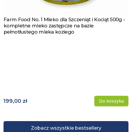
Farm Food No. 1 Mleko dla Szczeniąt i Kociąt 500g -
Zobacz produkt
kompletne mleko zastępcze na bazie
pełnotłustego mleka koziego
199,00 zł
Do koszyka
Zobacz wszystkie bestsellery