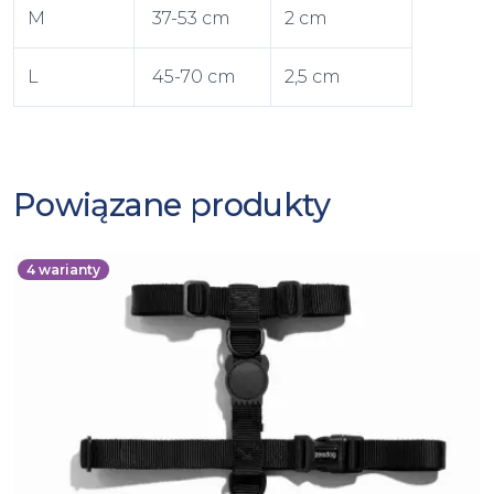
M
37-53 cm
2 cm
L
45-70 cm
2,5 cm
Powiązane produkty
4
warianty