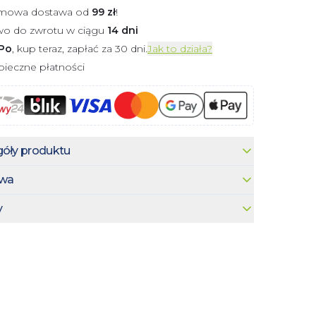
mowa dostawa od
99
zł
!
wo do zwrotu w ciągu
14 dni
Po
, kup teraz, zapłać za 30 dni.
Jak to działa?
ieczne płatności
óły produktu
wa
y