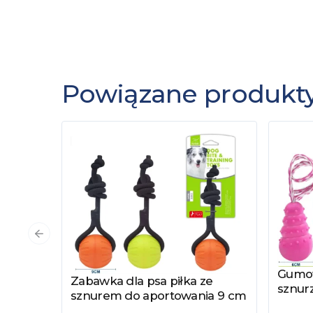
Powiązane produkt
Poprzedni slajd
Gumow
Zobac
Zabawka dla psa piłka ze
Zobacz produkt
sznur
sznurem do aportowania 9 cm