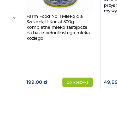
przysm
myszy
Farm Food No. 1 Mleko dla
Zobacz produkt
Poprzedni slajd
Szczeniąt i Kociąt 500g -
kompletne mleko zastępcze
na bazie pełnotłustego mleka
koziego
199,00 zł
49,99
Do koszyka