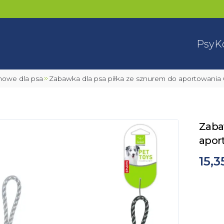
Psy
K
mowe dla psa
Zabawka dla psa piłka ze sznurem do aportowania
Zaba
apor
15,3