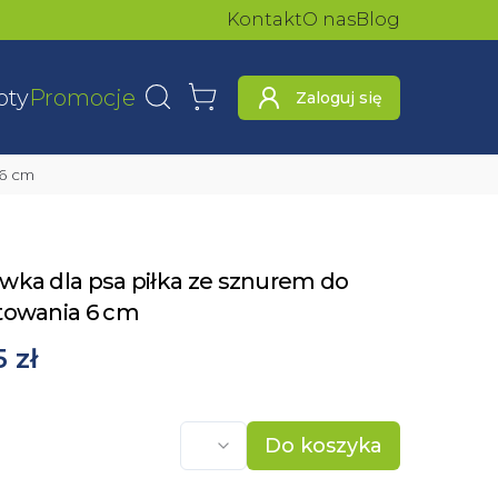
Kontakt
O nas
Blog
oty
Promocje
Zaloguj się
Wyszukaj
Koszyk
 6 cm
wka dla psa piłka ze sznurem do
towania 6 cm
5 zł
Do koszyka