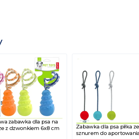
y
a zabawka dla psa na
z produkt
Zabawka dla psa piłka z
Zobacz produkt
ze z dzwonkiem 6x8 cm
sznurem do aportowani