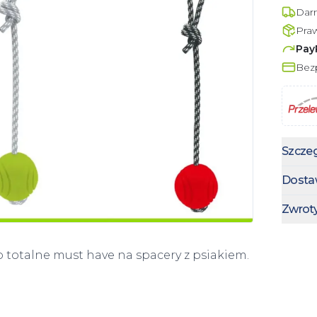
Dar
Pra
Pay
Bezp
Szczeg
Dosta
Zwrot
o totalne must have na spacery z psiakiem.