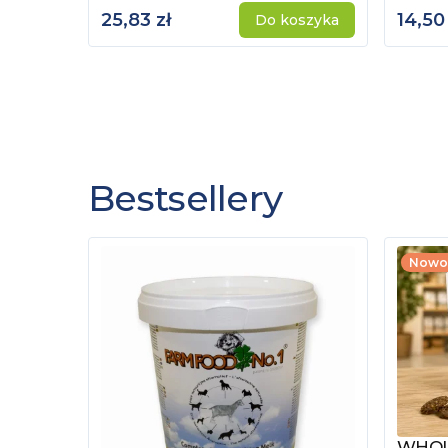
25,83 zł
14,50 
Do koszyka
Bestsellery
Nowo
WHOLE
Zobac