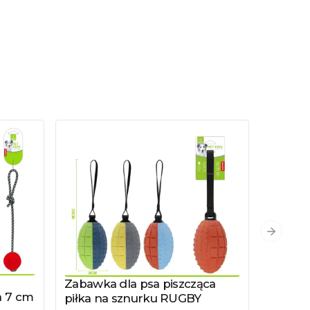
Następn
e
Zabawka dla psa piszcząca
Zobacz produkt
a 7 cm
piłka na sznurku RUGBY