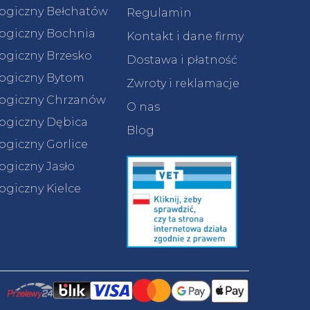
logiczny Bełchatów
Regulamin
logiczny Bochnia
Kontakt i dane firmy
logiczny Brzesko
Dostawa i płatność
logiczny Bytom
Zwroty i reklamacje
logiczny Chrzanów
O nas
logiczny Dębica
Blog
ogiczny Gorlice
ogiczny Jasło
ogiczny Kielce