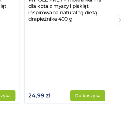
ląt
dla kota z myszy i piskląt
inspirowana naturalną dietą
drapieżnika 400 g
PYSZKA
Zobacz
Następn
Hydrol
Specjal
Kotów 
Kastro
24,99 zł
115,00 
szyka
Do koszyka