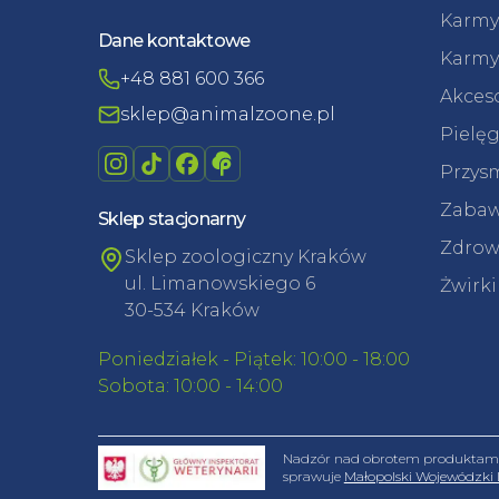
Karmy
Dane kontaktowe
Karmy
+48 881 600 366
Akceso
sklep@animalzoone.pl
Pielęg
Przysm
Zabaw
Sklep stacjonarny
Zdrowi
Sklep zoologiczny Kraków
ul. Limanowskiego 6
Żwirki
30-534 Kraków
Poniedziałek - Piątek: 10:00 - 18:00
Sobota: 10:00 - 14:00
Nadzór nad obrotem produktami 
sprawuje
Małopolski Wojewódzki 