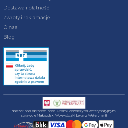
Dostawa i płatność
Zwroty i reklamacje
O nas
Blog
Nadzór nad obrotem produktami leczniczymi weterynaryjnymi
sprawuje
Małopolski Wojewódzki Lekarz Weterynarii