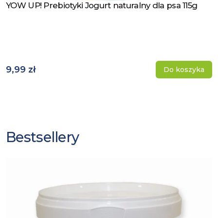
YOW UP! Prebiotyki Jogurt naturalny dla psa 115g
Zobacz produkt
9,99 zł
Do koszyka
Bestsellery