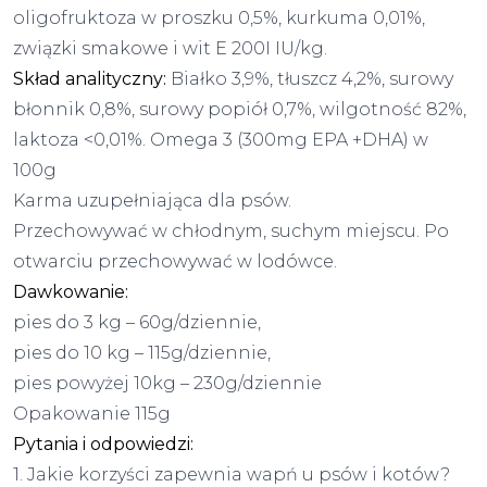
oligofruktoza w proszku 0,5%, kurkuma 0,01%,
związki smakowe i wit E 200I IU/kg.
Skład analityczny:
Białko 3,9%, tłuszcz 4,2%, surowy
błonnik 0,8%, surowy popiół 0,7%, wilgotność 82%,
laktoza <0,01%. Omega 3 (300mg EPA +DHA) w
100g
Karma uzupełniająca dla psów.
Przechowywać w chłodnym, suchym miejscu. Po
otwarciu przechowywać w lodówce.
Dawkowanie:
pies do 3 kg – 60g/dziennie,
pies do 10 kg – 115g/dziennie,
pies powyżej 10kg – 230g/dziennie
Opakowanie 115g
Pytania i odpowiedzi:
1. Jakie korzyści zapewnia wapń u psów i kotów?