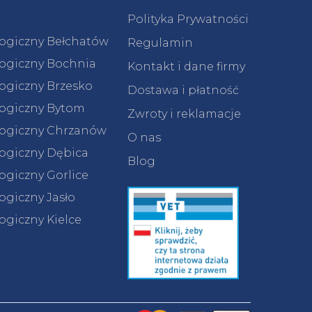
Polityka Prywatności
logiczny Bełchatów
Regulamin
logiczny Bochnia
Kontakt i dane firmy
logiczny Brzesko
Dostawa i płatność
logiczny Bytom
Zwroty i reklamacje
logiczny Chrzanów
O nas
logiczny Dębica
Blog
ogiczny Gorlice
ogiczny Jasło
ogiczny Kielce