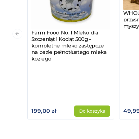
WHOLE
Zobac
przysm
myszy
Farm Food No. 1 Mleko dla
Zobacz produkt
Poprzedni slajd
Szczeniąt i Kociąt 500g -
kompletne mleko zastępcze
na bazie pełnotłustego mleka
koziego
199,00 zł
49,99
Do koszyka