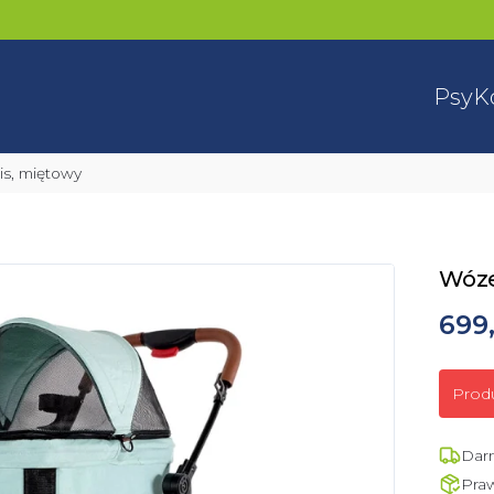
Psy
K
ois, miętowy
Wóze
699,
Prod
Dar
Pra