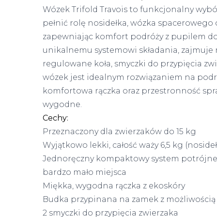
Wózek Trifold Travois to funkcjonalny wyb
pełnić rolę nosidełka, wózka spacerowego
zapewniając komfort podróży z pupilem do 1
unikalnemu systemowi składania, zajmuje
regulowane koła, smyczki do przypięcia zwie
wózek jest idealnym rozwiązaniem na podr
komfortowa rączka oraz przestronność spraw
wygodne.
Cechy:
Przeznaczony dla zwierzaków do 15 kg
Wyjątkowo lekki, całość waży 6,5 kg (nosideł
Jednoręczny kompaktowy system potrójnego
bardzo mało miejsca
Miękka, wygodna rączka z ekoskóry
Budka przypinana na zamek z możliwością o
2 smyczki do przypięcia zwierzaka