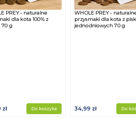
 PREY - naturalne
WHOLE PREY - naturaln
z produkt
Zobacz produkt
aki dla kota 100% z
przysmaki dla kota z pisk
 70 g
jednodniowych 70 g
 zł
34,99 zł
Do koszyka
Do ko