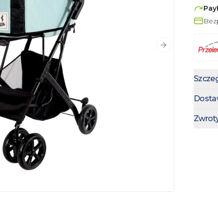
Pay
Bezp
Następny slajd
Szczeg
Dosta
Zwrot