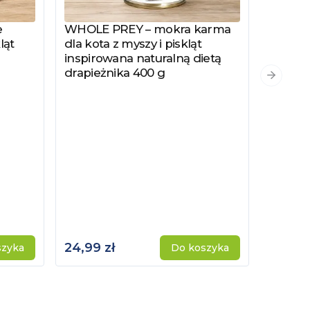
e
WHOLE PREY – mokra karma
Zobacz produkt
ląt
dla kota z myszy i piskląt
inspirowana naturalną dietą
drapieżnika 400 g
PYSZKA
Zobacz
Następn
Hydrol
Specjal
Kotów 
Kastro
24,99 zł
115,00 
szyka
Do koszyka