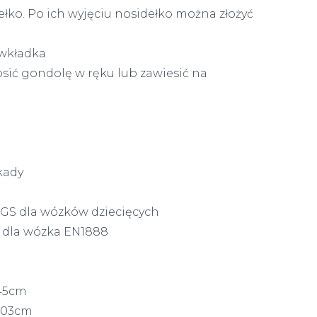
ko. Po ich wyjęciu nosidełko można złożyć
wkładka
osić gondolę w ręku lub zawiesić na
kady
SGS dla wózków dziecięcych
 dla wózka EN1888
 45cm
 103cm