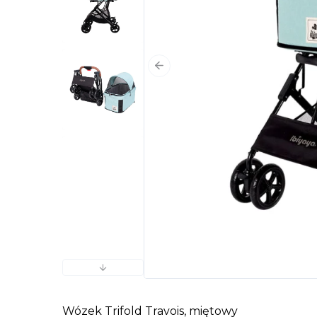
Poprzedni slajd
Następny slajd
Wózek Trifold Travois, miętowy