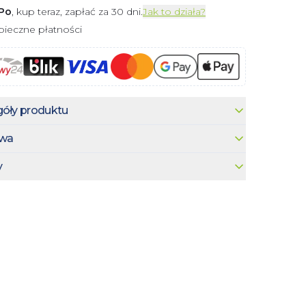
Po
, kup teraz, zapłać za 30 dni.
Jak to działa?
ieczne płatności
óły produktu
wa
y