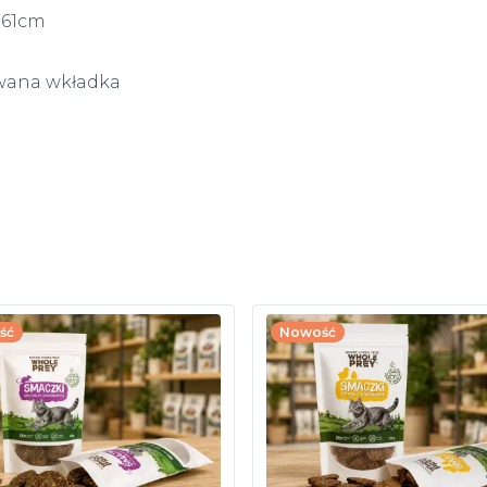
. 61cm
owana wkładka
ść
Nowość