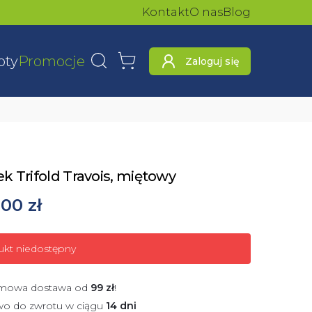
Kontakt
O nas
Blog
oty
Promocje
Zaloguj się
Wyszukaj
Koszyk
k Trifold Travois, miętowy
00 zł
ukt niedostępny
mowa dostawa od
99
zł
!
wo do zwrotu w ciągu
14 dni