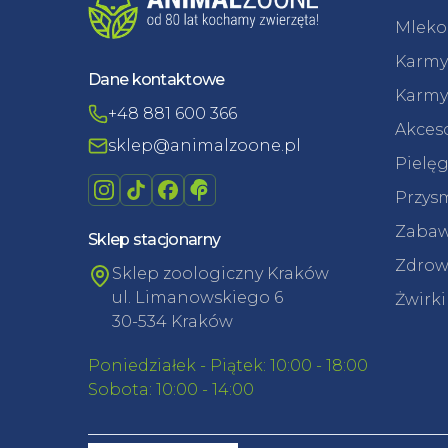
Mleko 
Karmy
Dane kontaktowe
Karmy
+48 881 600 366
Akceso
sklep@animalzoone.pl
Pielęg
Przysm
Zabaw
Sklep stacjonarny
Zdrowi
Sklep zoologiczny Kraków
ul. Limanowskiego 6
Żwirki
30-534 Kraków
Poniedziałek - Piątek: 10:00 - 18:00
Sobota: 10:00 - 14:00