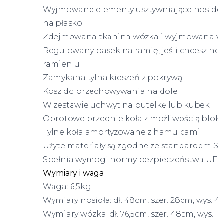
Wyjmowane elementy usztywniające nosideł
na płasko.
Zdejmowana tkanina wózka i wyjmowana 
Regulowany pasek na ramię, jeśli chcesz n
ramieniu
Zamykana tylna kieszeń z pokrywą
Kosz do przechowywania na dole
W zestawie uchwyt na butelkę lub kubek
Obrotowe przednie koła z możliwością blo
Tylne koła amortyzowane z hamulcami
Użyte materiały są zgodne ze standardem 
Spełnia wymogi normy bezpieczeństwa UE
Wymiary i waga
Waga
: 6,5kg
Wymiary nosidła
: dł. 48cm, szer. 28cm, wys.
Wymiary wózka
: dł. 76,5cm, szer. 48cm, wys.