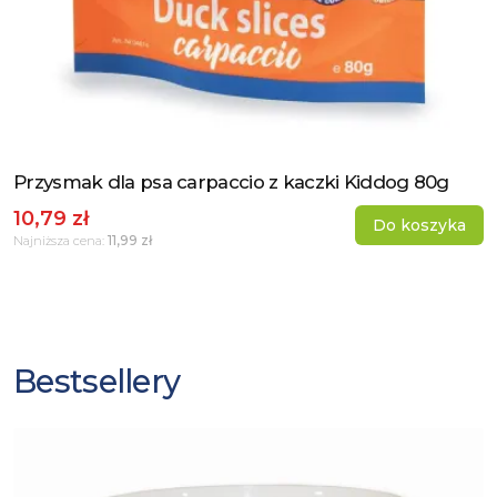
Przysmak dla psa carpaccio z kaczki Kiddog 80g
Zobacz produkt
10,79 zł
Do koszyka
11,99 zł
Najniższa cena:
Bestsellery