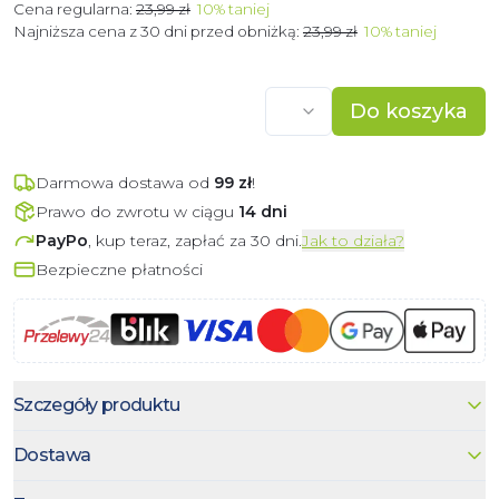
Cena regularna:
23,99 zł
10
%
taniej
Najniższa cena z 30 dni przed obniżką:
23,99 zł
10
%
taniej
Do koszyka
Darmowa dostawa od
99
zł
!
Prawo do zwrotu w ciągu
14 dni
PayPo
, kup teraz, zapłać za 30 dni.
Jak to działa?
Bezpieczne płatności
Szczegóły produktu
Dostawa