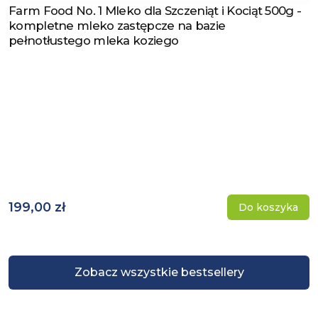
Farm Food No. 1 Mleko dla Szczeniąt i Kociąt 500g -
Zobacz produkt
kompletne mleko zastępcze na bazie
pełnotłustego mleka koziego
199,00 zł
Do koszyka
Zobacz wszystkie bestsellery