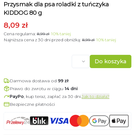
Przysmak dla psa roladki z tuńczyka
KIDDOG 80 g
8,09 zł
Cena regularna:
8,99 zł
10
%
taniej
Najniższa cena z 30 dni przed obniżką:
8,99 zł
10
%
taniej
Do koszyka
Darmowa dostawa od
99
zł
!
Prawo do zwrotu w ciągu
14 dni
PayPo
, kup teraz, zapłać za 30 dni.
Jak to działa?
Bezpieczne płatności