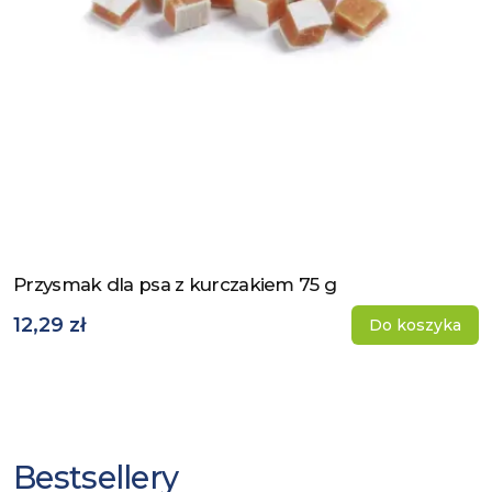
Przysmak dla psa z kurczakiem 75 g
Zobacz produkt
12,29 zł
Do koszyka
Bestsellery