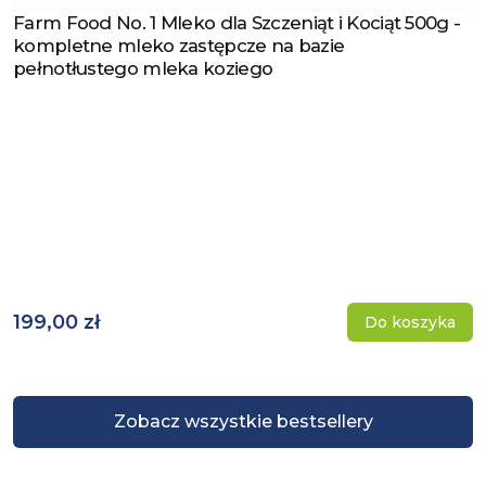
Farm Food No. 1 Mleko dla Szczeniąt i Kociąt 500g -
Zobacz produkt
kompletne mleko zastępcze na bazie
pełnotłustego mleka koziego
199,00 zł
Do koszyka
Zobacz wszystkie bestsellery