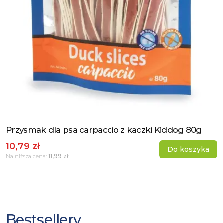
Przysmak dla psa carpaccio z kaczki Kiddog 80g
Zobacz produkt
10,79 zł
Do koszyka
11,99 zł
Najniższa cena:
Bestsellery