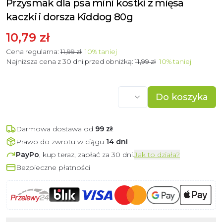
Przysmak dla psa mini kostki z mięsa
kaczki i dorsza Kiddog 80g
10,79 zł
Cena regularna:
11,99 zł
10
%
taniej
Najniższa cena z 30 dni przed obniżką:
11,99 zł
10
%
taniej
Do koszyka
Darmowa dostawa od
99
zł
!
Prawo do zwrotu w ciągu
14 dni
PayPo
, kup teraz, zapłać za 30 dni.
Jak to działa?
Bezpieczne płatności