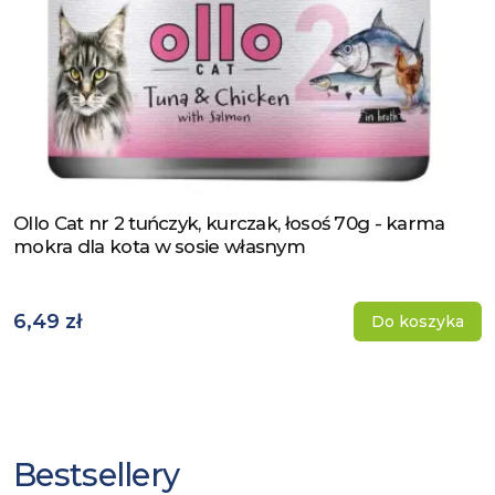
Ollo Cat nr 2 tuńczyk, kurczak, łosoś 70g - karma
Zobacz produkt
mokra dla kota w sosie własnym
6,49 zł
Do koszyka
Bestsellery