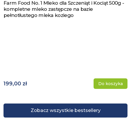
Farm Food No. 1 Mleko dla Szczeniąt i Kociąt 500g -
Zobacz produkt
kompletne mleko zastępcze na bazie
pełnotłustego mleka koziego
199,00 zł
Do koszyka
Zobacz wszystkie bestsellery