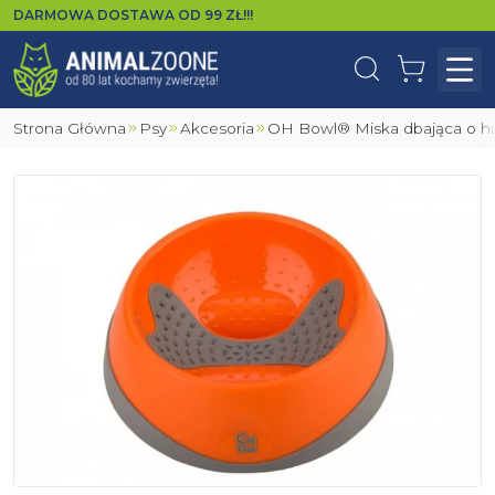
DARMOWA DOSTAWA OD
99
ZŁ!!!
Wyszukaj
Koszyk
Otw
Strona Główna
Psy
Akcesoria
OH Bowl® Miska dbająca o h