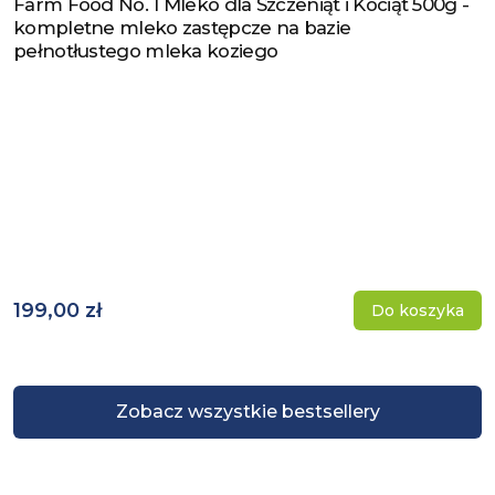
Farm Food No. 1 Mleko dla Szczeniąt i Kociąt 500g -
Zobacz produkt
kompletne mleko zastępcze na bazie
pełnotłustego mleka koziego
199,00 zł
Do koszyka
Zobacz wszystkie bestsellery