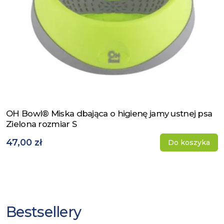
OH Bowl® Miska dbająca o higienę jamy ustnej psa
Zobacz produkt
Zielona rozmiar S
47,00 zł
Do koszyka
Bestsellery