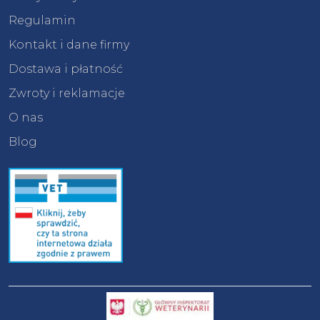
Regulamin
Kontakt i dane firmy
Dostawa i płatność
Zwroty i reklamacje
O nas
Blog