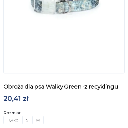
Obroża dla psa Walky Green -z recyklingu
20,41 zł
Rozmiar
11,4kg
S
M