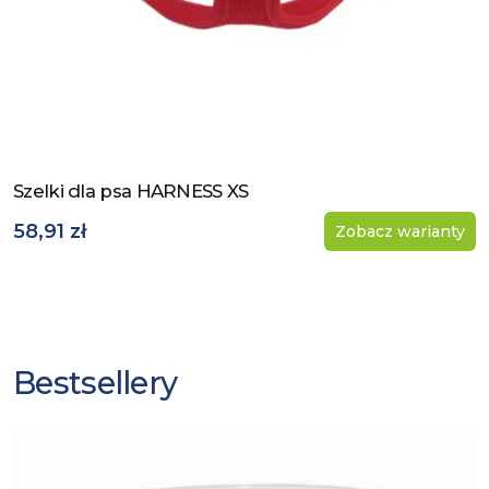
Szelki dla psa HARNESS XS
Zobacz produkt
58,91 zł
Zobacz warianty
Bestsellery